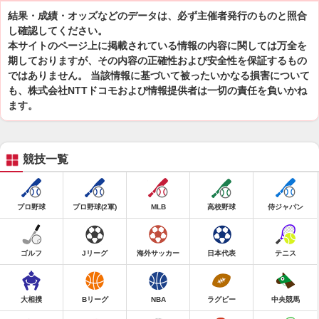
結果・成績・オッズなどのデータは、必ず主催者発行のものと照合
し確認してください。
本サイトのページ上に掲載されている情報の内容に関しては万全を
期しておりますが、その内容の正確性および安全性を保証するもの
ではありません。 当該情報に基づいて被ったいかなる損害について
も、株式会社NTTドコモおよび情報提供者は一切の責任を負いかね
ます。
競技一覧
プロ野球
プロ野球(2軍)
MLB
高校野球
侍ジャパン
ゴルフ
Jリーグ
海外サッカー
日本代表
テニス
大相撲
Bリーグ
NBA
ラグビー
中央競馬