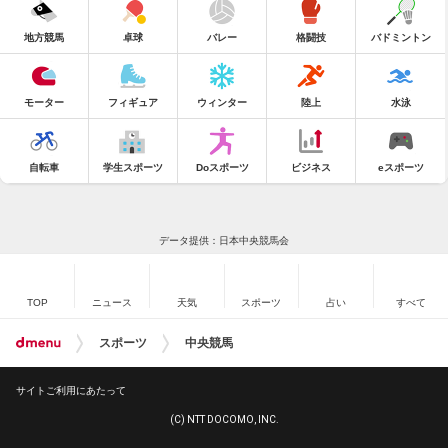
地方競馬
卓球
バレー
格闘技
バドミントン
モーター
フィギュア
ウィンター
陸上
水泳
自転車
学生スポーツ
Doスポーツ
ビジネス
eスポーツ
データ提供：日本中央競馬会
TOP
ニュース
天気
スポーツ
占い
すべて
スポーツ
中央競馬
サイトご利用にあたって
(C) NTT DOCOMO, INC.