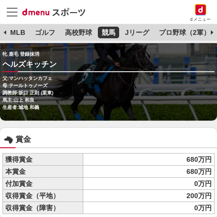
dメニュー
球
MLB
ゴルフ
高校野球
競馬
Jリーグ
プロ野球（2軍）
牝 鹿毛 登録抹消
ヘルズキッチン
父:マンハッタンカフェ
母:テールトゥノーズ
調教師:坂口 正則 (栗東)
馬主:山上 和良
生産者:城地 和義
賞金
獲得賞金
680万円
本賞金
680万円
付加賞金
0万円
収得賞金（平地）
200万円
収得賞金（障害）
0万円