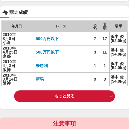
競走成績
人
着
年月日
レース
騎手
気
順
2010年
浜中 俊
8月8日
500万円以下
7
17
(52.0kg)
小倉
2010年
浜中 俊
4月25日
500万円以下
3
11
(54.0kg)
京都
2010年
浜中 俊
4月3日
未勝利
1
1
(54.0kg)
阪神
2010年
浜中 俊
3月14日
新馬
9
3
(54.0kg)
阪神
もっと見る
注意事項