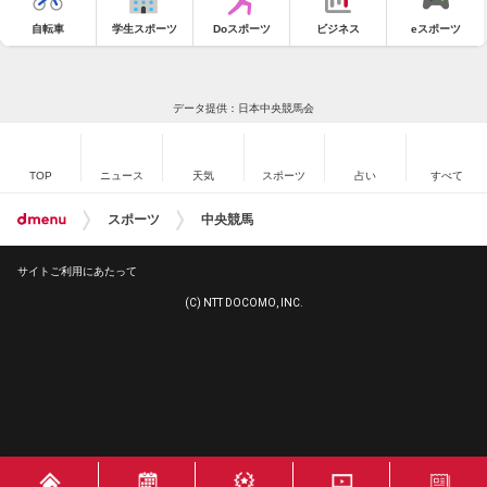
自転車
学生スポーツ
Doスポーツ
ビジネス
eスポーツ
データ提供：日本中央競馬会
TOP
ニュース
天気
スポーツ
占い
すべて
スポーツ
中央競馬
サイトご利用にあたって
(C) NTT DOCOMO, INC.