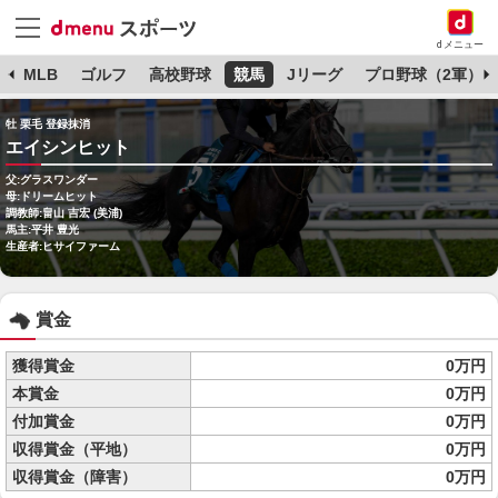
dメニュー
球
MLB
ゴルフ
高校野球
競馬
Jリーグ
プロ野球（2軍）
牡 栗毛 登録抹消
エイシンヒット
父:グラスワンダー
母:ドリームヒット
調教師:畠山 吉宏 (美浦)
馬主:平井 豊光
生産者:ヒサイファーム
賞金
獲得賞金
0万円
本賞金
0万円
付加賞金
0万円
収得賞金（平地）
0万円
収得賞金（障害）
0万円