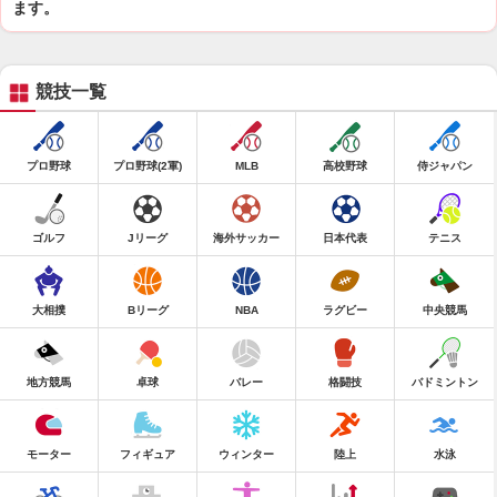
ます。
競技一覧
プロ野球
プロ野球(2軍)
MLB
高校野球
侍ジャパン
ゴルフ
Jリーグ
海外サッカー
日本代表
テニス
大相撲
Bリーグ
NBA
ラグビー
中央競馬
地方競馬
卓球
バレー
格闘技
バドミントン
モーター
フィギュア
ウィンター
陸上
水泳