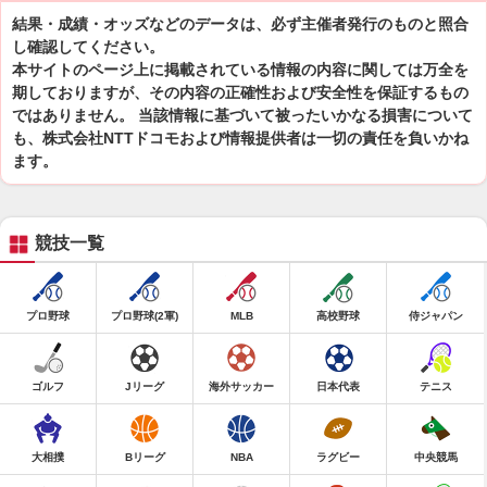
結果・成績・オッズなどのデータは、必ず主催者発行のものと照合
し確認してください。
本サイトのページ上に掲載されている情報の内容に関しては万全を
期しておりますが、その内容の正確性および安全性を保証するもの
ではありません。 当該情報に基づいて被ったいかなる損害について
も、株式会社NTTドコモおよび情報提供者は一切の責任を負いかね
ます。
競技一覧
プロ野球
プロ野球(2軍)
MLB
高校野球
侍ジャパン
ゴルフ
Jリーグ
海外サッカー
日本代表
テニス
大相撲
Bリーグ
NBA
ラグビー
中央競馬