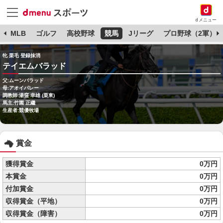
dメニュー
球
MLB
ゴルフ
高校野球
競馬
Jリーグ
プロ野球（2軍）
牝 栗毛 登録抹消
テイエムバラッド
父:ムーンバラッド
母:アオイパレー
調教師:湯窪 幸雄 (栗東)
馬主:竹園 正繼
生産者:競優牧場
賞金
獲得賞金
0万円
本賞金
0万円
付加賞金
0万円
収得賞金（平地）
0万円
収得賞金（障害）
0万円