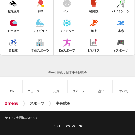
地方競馬
卓球
バレー
格闘技
バドミントン
モーター
フィギュア
ウィンター
陸上
水泳
自転車
学生スポーツ
Doスポーツ
ビジネス
eスポーツ
データ提供：日本中央競馬会
TOP
ニュース
天気
スポーツ
占い
すべて
スポーツ
中央競馬
サイトご利用にあたって
(C) NTT DOCOMO, INC.