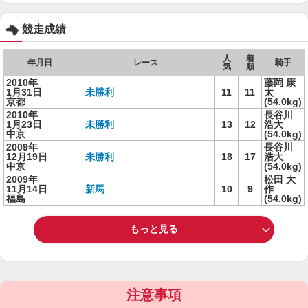
競走成績
人
着
年月日
レース
騎手
気
順
2010年
藤岡 康
1月31日
未勝利
11
11
太
京都
(54.0kg)
2010年
長谷川
1月23日
未勝利
13
12
浩大
中京
(54.0kg)
2009年
長谷川
12月19日
未勝利
18
17
浩大
中京
(54.0kg)
2009年
松田 大
11月14日
新馬
10
9
作
福島
(54.0kg)
もっと見る
注意事項