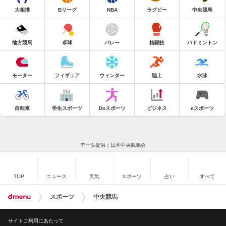
大相撲
Bリーグ
NBA
ラグビー
中央競馬
地方競馬
卓球
バレー
格闘技
バドミントン
モーター
フィギュア
ウィンター
陸上
水泳
自転車
学生スポーツ
Doスポーツ
ビジネス
eスポーツ
データ提供：日本中央競馬会
TOP
ニュース
天気
スポーツ
占い
すべて
スポーツ
中央競馬
サイトご利用にあたって