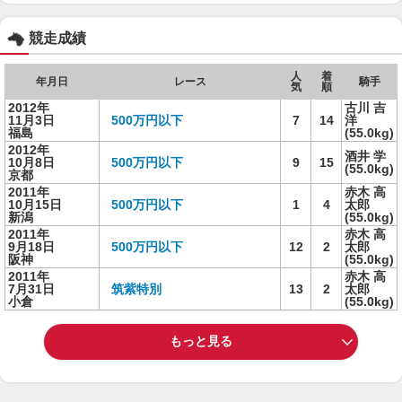
競走成績
人
着
年月日
レース
騎手
気
順
2012年
古川 吉
11月3日
500万円以下
7
14
洋
福島
(55.0kg)
2012年
酒井 学
10月8日
500万円以下
9
15
(55.0kg)
京都
2011年
赤木 高
10月15日
500万円以下
1
4
太郎
新潟
(55.0kg)
2011年
赤木 高
9月18日
500万円以下
12
2
太郎
阪神
(55.0kg)
2011年
赤木 高
7月31日
筑紫特別
13
2
太郎
小倉
(55.0kg)
もっと見る