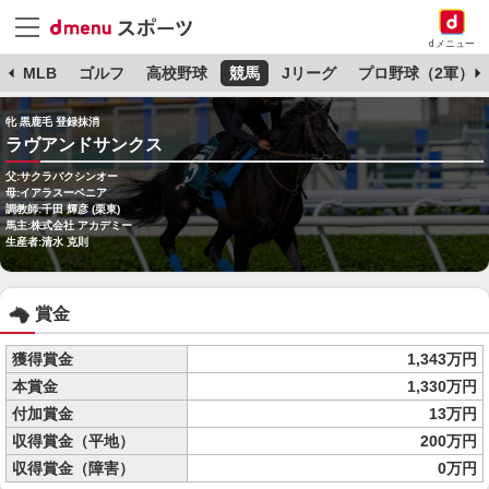
dメニュー
球
MLB
ゴルフ
高校野球
競馬
Jリーグ
プロ野球（2軍）
牝 黒鹿毛 登録抹消
ラヴアンドサンクス
父:サクラバクシンオー
母:イアラスーベニア
調教師:千田 輝彦 (栗東)
馬主:株式会社 アカデミー
生産者:清水 克則
賞金
獲得賞金
1,343万円
本賞金
1,330万円
付加賞金
13万円
収得賞金（平地）
200万円
収得賞金（障害）
0万円