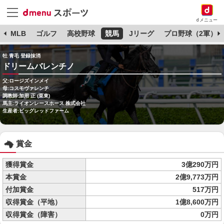
dメニュー
球
MLB
ゴルフ
高校野球
競馬
Jリーグ
プロ野球（2軍）
牡 青毛 登録抹消
ドリームバレンチノ
父:ロージズインメイ
母:コスモヴァレンチ
調教師:加用 正 (栗東)
馬主:ライオンレースホース 株式会社
生産者:ビッグレッドファーム
賞金
獲得賞金
3億290万円
本賞金
2億9,773万円
付加賞金
517万円
収得賞金（平地）
1億8,600万円
収得賞金（障害）
0万円