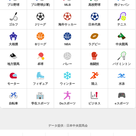
プロ野球
プロ野球(2軍)
MLB
高校野球
侍ジャパン
ゴルフ
Jリーグ
海外サッカー
日本代表
テニス
大相撲
Bリーグ
NBA
ラグビー
中央競馬
地方競馬
卓球
バレー
格闘技
バドミントン
モーター
フィギュア
ウィンター
陸上
水泳
自転車
学生スポーツ
Doスポーツ
ビジネス
eスポーツ
データ提供：日本中央競馬会