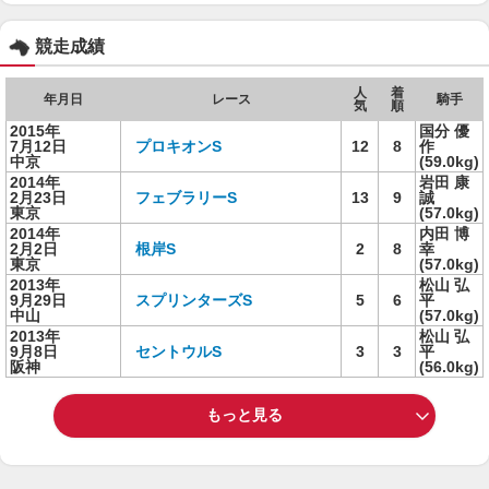
競走成績
人
着
年月日
レース
騎手
気
順
2015年
国分 優
7月12日
プロキオンS
12
8
作
中京
(59.0kg)
2014年
岩田 康
2月23日
フェブラリーS
13
9
誠
東京
(57.0kg)
2014年
内田 博
2月2日
根岸S
2
8
幸
東京
(57.0kg)
2013年
松山 弘
9月29日
スプリンターズS
5
6
平
中山
(57.0kg)
2013年
松山 弘
9月8日
セントウルS
3
3
平
阪神
(56.0kg)
もっと見る