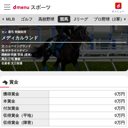
dメニュー
球
MLB
ゴルフ
高校野球
競馬
Jリーグ
プロ野球（2軍）
セン 鹿毛 登録抹消
メディカルランド
父:ニューイングランド
母:サテライトナイン
調教師:田島 良保 (栗東)
馬主:三宅 勝俊
生産者:大江牧場
賞金
獲得賞金
0万円
本賞金
0万円
付加賞金
0万円
収得賞金（平地）
0万円
収得賞金（障害）
0万円