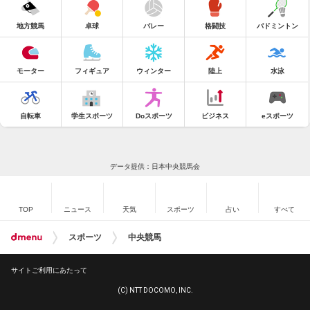
地方競馬
卓球
バレー
格闘技
バドミントン
モーター
フィギュア
ウィンター
陸上
水泳
自転車
学生スポーツ
Doスポーツ
ビジネス
eスポーツ
データ提供：日本中央競馬会
TOP
ニュース
天気
スポーツ
占い
すべて
スポーツ
中央競馬
サイトご利用にあたって
(C) NTT DOCOMO, INC.