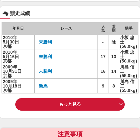
競走成績
人
着
年月日
レース
騎手
気
順
2010年
小坂 忠
5月30日
未勝利
-
除
士
京都
(56.0kg)
2010年
小坂 忠
5月16日
未勝利
17
13
士
京都
(56.0kg)
2009年
川島 信
10月31日
未勝利
16
14
二
京都
(55.0kg)
2009年
川島 信
10月18日
新馬
9
8
二
京都
(55.0kg)
もっと見る
注意事項