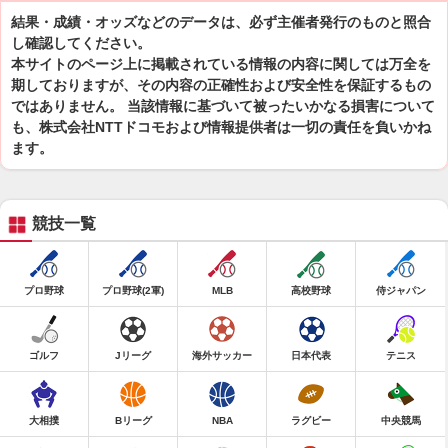
結果・成績・オッズなどのデータは、必ず主催者発行のものと照合
し確認してください。
本サイトのページ上に掲載されている情報の内容に関しては万全を
期しておりますが、その内容の正確性および安全性を保証するもの
ではありません。 当該情報に基づいて被ったいかなる損害について
も、株式会社NTTドコモおよび情報提供者は一切の責任を負いかね
ます。
競技一覧
プロ野球
プロ野球(2軍)
MLB
高校野球
侍ジャパン
ゴルフ
Jリーグ
海外サッカー
日本代表
テニス
大相撲
Bリーグ
NBA
ラグビー
中央競馬