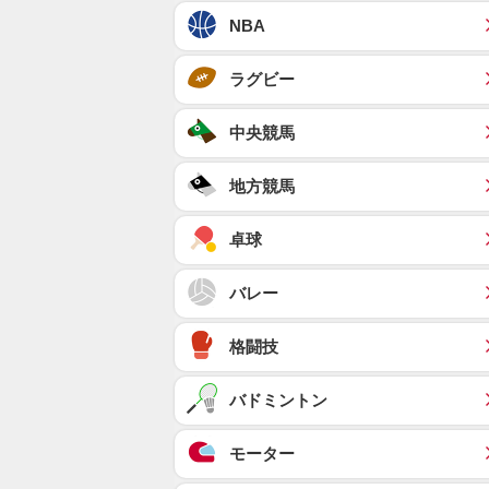
NBA
ラグビー
中央競馬
地方競馬
卓球
バレー
格闘技
バドミントン
モーター