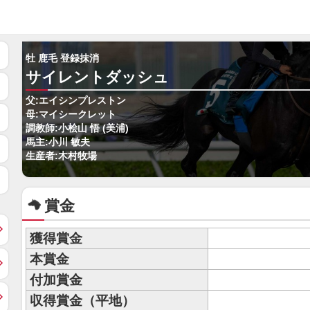
牡 鹿毛 登録抹消
サイレントダッシュ
父:エイシンプレストン
母:マイシークレット
調教師:小桧山 悟 (美浦)
馬主:小川 敏夫
生産者:木村牧場
賞金
獲得賞金
本賞金
付加賞金
収得賞金（平地）