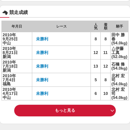
競走成績
人
着
年月日
レース
騎手
気
順
2010年
田中 勝
9月25日
未勝利
8
8
春
中山
(54.0kg)
2010年
△伊藤
8月21日
未勝利
12
11
工真
新潟
(52.0kg)
2010年
石橋 脩
7月18日
未勝利
13
12
(54.0kg)
新潟
2010年
北村 宏
7月4日
未勝利
5
8
司
福島
(54.0kg)
2010年
北村 宏
4月17日
未勝利
6
10
司
中山
(54.0kg)
もっと見る