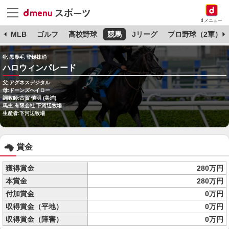
dメニュー
球
MLB
ゴルフ
高校野球
競馬
Jリーグ
プロ野球（2軍）
牝 黒鹿毛 登録抹消
ハロウィンパレード
父:アグネスデジタル
母:ドーンズヘイロー
調教師:古賀 慎明 (美浦)
馬主:有限会社 下河辺牧場
生産者:下河辺牧場
賞金
獲得賞金
280万円
本賞金
280万円
付加賞金
0万円
収得賞金（平地）
0万円
収得賞金（障害）
0万円