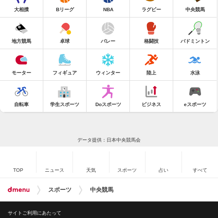
大相撲
Bリーグ
NBA
ラグビー
中央競馬
地方競馬
卓球
バレー
格闘技
バドミントン
モーター
フィギュア
ウィンター
陸上
水泳
自転車
学生スポーツ
Doスポーツ
ビジネス
eスポーツ
データ提供：日本中央競馬会
TOP
ニュース
天気
スポーツ
占い
すべて
スポーツ
中央競馬
サイトご利用にあたって