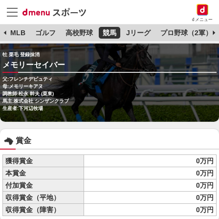
dメニュー
球
MLB
ゴルフ
高校野球
競馬
Jリーグ
プロ野球（2軍）
牡 栗毛 登録抹消
メモリーセイバー
父:フレンチデピュティ
母:メモリーキアヌ
調教師:松永 幹夫 (栗東)
馬主:株式会社 シンザンクラブ
生産者:下河辺牧場
賞金
獲得賞金
0万円
本賞金
0万円
付加賞金
0万円
収得賞金（平地）
0万円
収得賞金（障害）
0万円