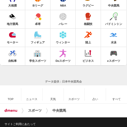
大相撲
Bリーグ
NBA
ラグビー
中央競馬
地方競馬
卓球
バレー
格闘技
バドミントン
モーター
フィギュア
ウィンター
陸上
水泳
自転車
学生スポーツ
Doスポーツ
ビジネス
eスポーツ
データ提供：日本中央競馬会
TOP
ニュース
天気
スポーツ
占い
すべて
スポーツ
中央競馬
サイトご利用にあたって