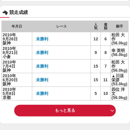
競走成績
人
着
年月日
レース
騎手
気
順
2010年
松田 大
9月26日
未勝利
12
6
作
阪神
(56.0kg)
2010年
幸 英明
8月21日
未勝利
9
8
(56.0kg)
小倉
2010年
松田 大
7月4日
未勝利
15
7
作
阪神
(56.0kg)
2010年
▲川須
6月20日
未勝利
15
11
栄彦
阪神
(53.0kg)
2010年
四位 洋
5月8日
未勝利
5
10
文
京都
(56.0kg)
もっと見る