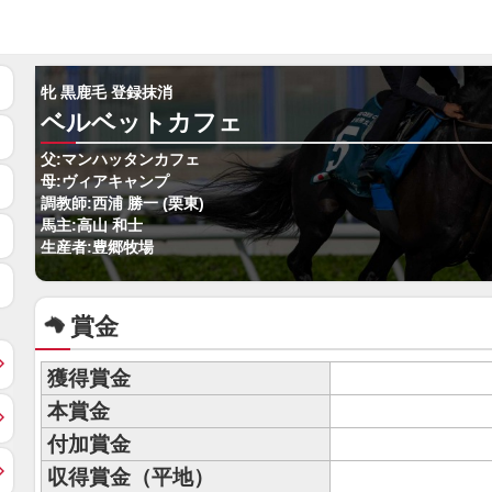
牝 黒鹿毛 登録抹消
ベルベットカフェ
父:マンハッタンカフェ
母:ヴィアキャンプ
調教師:西浦 勝一 (栗東)
馬主:高山 和士
生産者:豊郷牧場
賞金
獲得賞金
本賞金
付加賞金
収得賞金（平地）