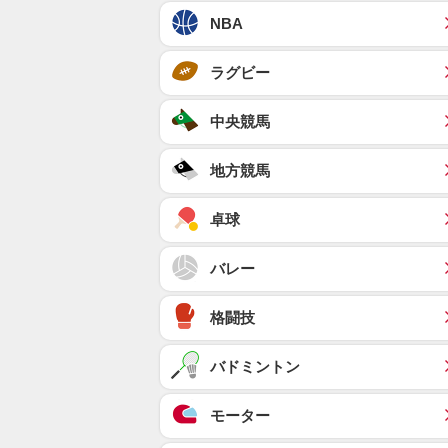
NBA
ラグビー
中央競馬
地方競馬
卓球
バレー
格闘技
バドミントン
モーター