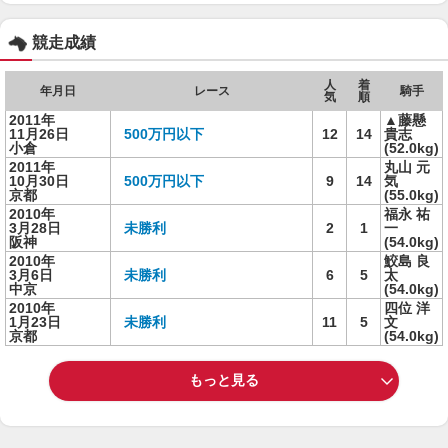
競走成績
人
着
年月日
レース
騎手
気
順
2011年
▲藤懸
11月26日
500万円以下
12
14
貴志
小倉
(52.0kg)
2011年
丸山 元
10月30日
500万円以下
9
14
気
京都
(55.0kg)
2010年
福永 祐
3月28日
未勝利
2
1
一
阪神
(54.0kg)
2010年
鮫島 良
3月6日
未勝利
6
5
太
中京
(54.0kg)
2010年
四位 洋
1月23日
未勝利
11
5
文
京都
(54.0kg)
もっと見る