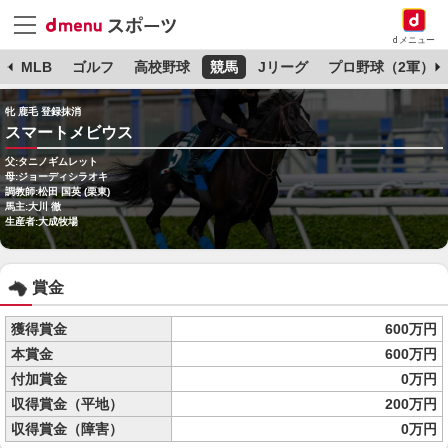
dメニュー
球
MLB
ゴルフ
高校野球
競馬
Jリーグ
プロ野球（2軍）
牝 鹿毛 登録抹消
スマートメビウス
父:タニノギムレット
母:ジョーディシラオキ
調教師:松田 国英 (栗東)
馬主:大川 徹
生産者:大成牧場
賞金
獲得賞金
600万円
本賞金
600万円
付加賞金
0万円
収得賞金（平地）
200万円
収得賞金（障害）
0万円