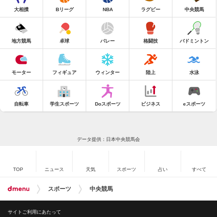
大相撲
Bリーグ
NBA
ラグビー
中央競馬
地方競馬
卓球
バレー
格闘技
バドミントン
モーター
フィギュア
ウィンター
陸上
水泳
自転車
学生スポーツ
Doスポーツ
ビジネス
eスポーツ
データ提供：日本中央競馬会
TOP
ニュース
天気
スポーツ
占い
すべて
スポーツ
中央競馬
サイトご利用にあたって