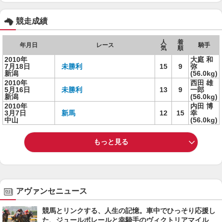
競走成績
人
着
年月日
レース
騎手
気
順
2010年
大庭 和
7月18日
未勝利
15
9
弥
新潟
(56.0kg)
2010年
西田 雄
5月16日
未勝利
13
9
一郎
新潟
(56.0kg)
2010年
内田 博
3月7日
新馬
12
15
幸
中山
(56.0kg)
もっと見る
アヴァンセニュース
競馬とリンクする、人生の記憶。車中でひっそり応援し
た、ジュールポレールと幸騎手のヴィクトリアマイル