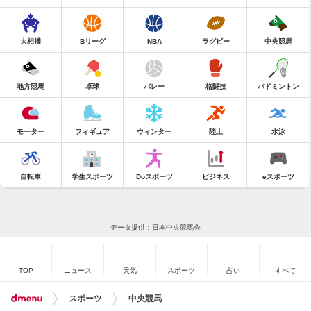
大相撲
Bリーグ
NBA
ラグビー
中央競馬
地方競馬
卓球
バレー
格闘技
バドミントン
モーター
フィギュア
ウィンター
陸上
水泳
自転車
学生スポーツ
Doスポーツ
ビジネス
eスポーツ
データ提供：日本中央競馬会
TOP
ニュース
天気
スポーツ
占い
すべて
スポーツ
中央競馬