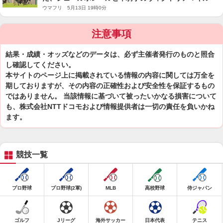
ウマフリ 5月13日 19時0分
注意事項
結果・成績・オッズなどのデータは、必ず主催者発行のものと照合
し確認してください。
本サイトのページ上に掲載されている情報の内容に関しては万全を
期しておりますが、その内容の正確性および安全性を保証するもの
ではありません。 当該情報に基づいて被ったいかなる損害について
も、株式会社NTTドコモおよび情報提供者は一切の責任を負いかね
ます。
競技一覧
プロ野球
プロ野球(2軍)
MLB
高校野球
侍ジャパン
ゴルフ
Jリーグ
海外サッカー
日本代表
テニス