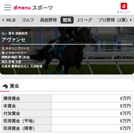
dメニュー
球
MLB
ゴルフ
高校野球
競馬
Jリーグ
プロ野球（2軍）
セン 栗毛 登録抹消
アヴァンセ
父:ネオユニヴァース
母:トウホーケリー
調教師:嶋田 潤 (美浦)
馬主:安達 允彦
生産者:農事組合法人 天栄牧場
賞金
獲得賞金
0万円
本賞金
0万円
付加賞金
0万円
収得賞金（平地）
0万円
収得賞金（障害）
0万円