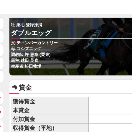
牡 栗毛 登録抹消
ダブルエッグ
父:ティンバーカントリー
母:コシズエッグ
調教師:坪 憲章 (栗東)
馬主:越田 英喜
生産者:松田牧場
賞金
獲得賞金
本賞金
付加賞金
収得賞金（平地）