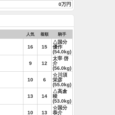
0万円
人気
着順
騎手
△国分
16
15
優作
(54.0kg)
太宰 啓
9
12
介
(56.0kg)
☆川須
10
6
栄彦
(55.0kg)
△高倉
13
14
稜
(53.0kg)
☆国分
10
13
恭介