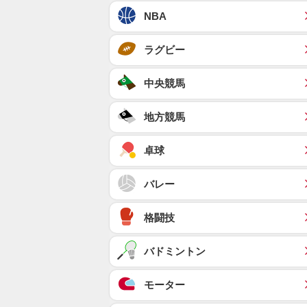
NBA
ラグビー
中央競馬
地方競馬
卓球
バレー
格闘技
バドミントン
モーター