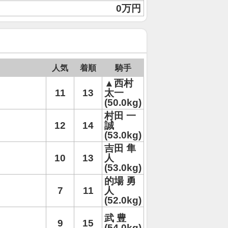
0万円
人気
着順
騎手
▲西村
11
13
太一
(50.0kg)
村田 一
12
14
誠
(53.0kg)
吉田 隼
10
13
人
(53.0kg)
的場 勇
7
11
人
(52.0kg)
武 豊
9
15
(54.0kg)