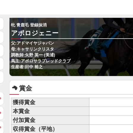
牝 青鹿毛 登録抹消
アポロジェニー
父:アドマイヤジャパン
母:キャサリンクリスタ
調教師:矢野 英一 (美浦)
馬主:アポロサラブレッドクラブ
生産者:田中 裕之
賞金
獲得賞金
本賞金
付加賞金
収得賞金（平地）