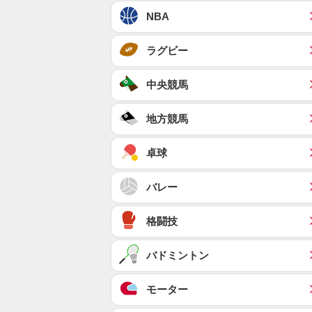
NBA
ラグビー
中央競馬
地方競馬
卓球
バレー
格闘技
バドミントン
モーター