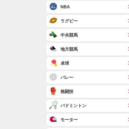
NBA
ラグビー
中央競馬
地方競馬
卓球
バレー
格闘技
バドミントン
モーター