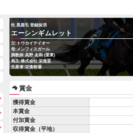
牝 黒鹿毛 登録抹消
エーシンギムレット
父:トウカイテイオー
母:メンフィスガール
調教師:高野 友和 (栗東)
馬主:株式会社 栄進堂
生産者:栄進牧場
賞金
獲得賞金
本賞金
付加賞金
収得賞金（平地）