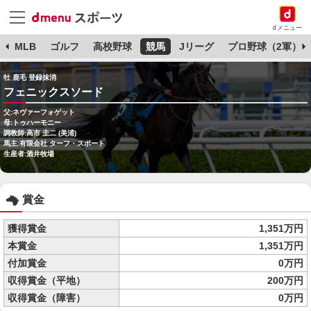
dメニュー
球
MLB
ゴルフ
高校野球
競馬
Jリーグ
プロ野球（2軍）
牡 鹿毛 登録抹消
フェニックスソード
父:ネヴァーフォゲット
母:トゥハーモニー
調教師:高市 圭二 (美浦)
馬主:有限会社 ターフ・スポート
生産者:酒井牧場
賞金
獲得賞金
1,351万円
本賞金
1,351万円
付加賞金
0万円
収得賞金（平地）
200万円
収得賞金（障害）
0万円