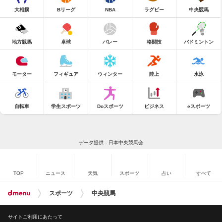
大相撲
Bリーグ
NBA
ラグビー
中央競馬
地方競馬
卓球
バレー
格闘技
バドミントン
モーター
フィギュア
ウィンター
陸上
水泳
自転車
学生スポーツ
Doスポーツ
ビジネス
eスポーツ
データ提供：日本中央競馬会
TOP
ニュース
天気
スポーツ
占い
すべて
スポーツ
中央競馬
サイトご利用にあたって