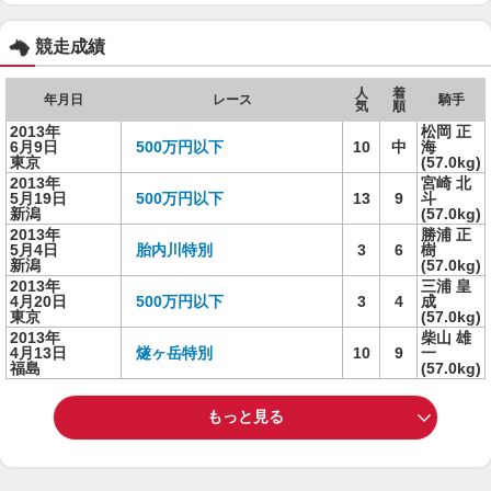
競走成績
人
着
年月日
レース
騎手
気
順
2013年
松岡 正
6月9日
500万円以下
10
中
海
東京
(57.0kg)
2013年
宮崎 北
5月19日
500万円以下
13
9
斗
新潟
(57.0kg)
2013年
勝浦 正
5月4日
胎内川特別
3
6
樹
新潟
(57.0kg)
2013年
三浦 皇
4月20日
500万円以下
3
4
成
東京
(57.0kg)
2013年
柴山 雄
4月13日
燧ヶ岳特別
10
9
一
福島
(57.0kg)
もっと見る