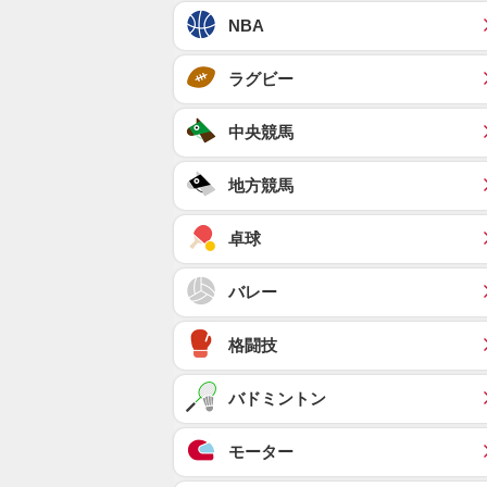
NBA
ラグビー
中央競馬
地方競馬
卓球
バレー
格闘技
バドミントン
モーター