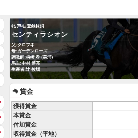
牝 芦毛 登録抹消
センティラシオン
父:クロフネ
母:ガーデンローズ
調教師:柄崎 孝 (美浦)
馬主:中村 博亮
生産者:辻 牧場
賞金
獲得賞金
本賞金
付加賞金
収得賞金（平地）