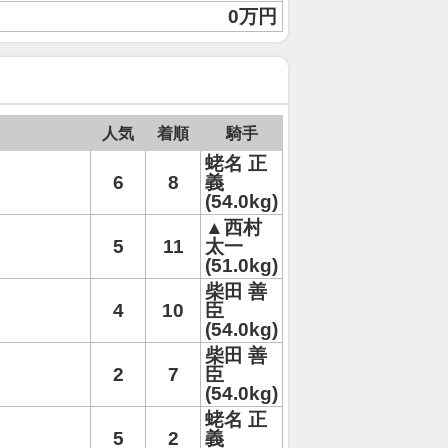
0万円
人気
着順
騎手
蛯名 正
6
8
義
(54.0kg)
▲西村
5
11
太一
(51.0kg)
柴田 善
4
10
臣
(54.0kg)
柴田 善
2
7
臣
(54.0kg)
蛯名 正
5
2
義