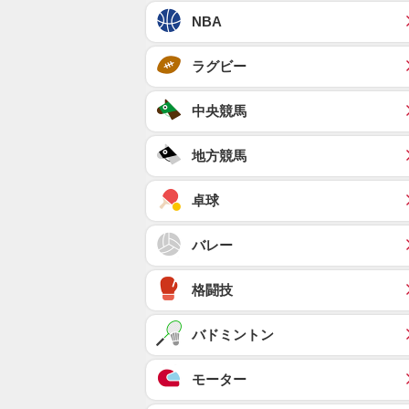
NBA
ラグビー
中央競馬
地方競馬
卓球
バレー
格闘技
バドミントン
モーター