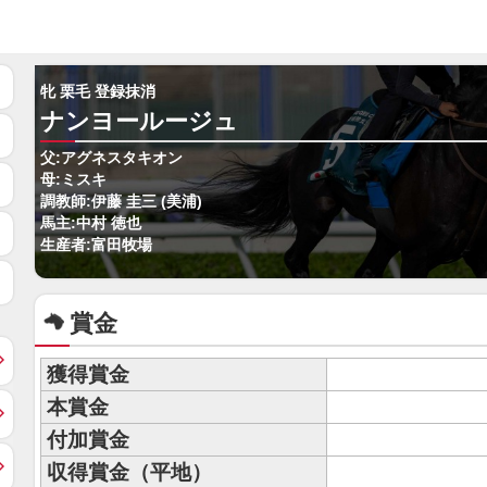
牝 栗毛 登録抹消
ナンヨールージュ
父:アグネスタキオン
母:ミスキ
調教師:伊藤 圭三 (美浦)
馬主:中村 徳也
生産者:富田牧場
賞金
獲得賞金
本賞金
付加賞金
収得賞金（平地）