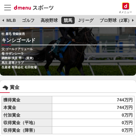
dメニュー
球
MLB
ゴルフ
高校野球
競馬
Jリーグ
プロ野球（2軍）
牡 鹿毛 登録抹消
キンシゴールド
父:ゴールドアリュール
母:サザンシーラ
調教師:浅見 秀一 (栗東)
馬主:若草クラブ
生産者:有限会社 松田牧場
賞金
獲得賞金
744万円
本賞金
744万円
付加賞金
0万円
収得賞金（平地）
0万円
収得賞金（障害）
0万円