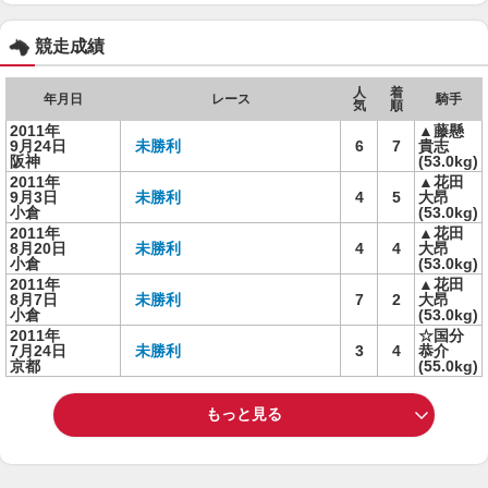
競走成績
人
着
年月日
レース
騎手
気
順
2011年
▲藤懸
9月24日
未勝利
6
7
貴志
阪神
(53.0kg)
2011年
▲花田
9月3日
未勝利
4
5
大昂
小倉
(53.0kg)
2011年
▲花田
8月20日
未勝利
4
4
大昂
小倉
(53.0kg)
2011年
▲花田
8月7日
未勝利
7
2
大昂
小倉
(53.0kg)
2011年
☆国分
7月24日
未勝利
3
4
恭介
京都
(55.0kg)
もっと見る