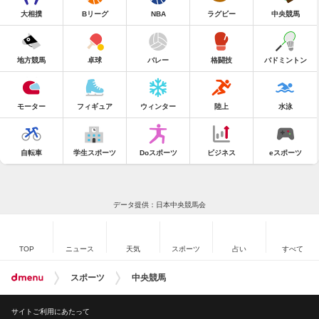
大相撲
Bリーグ
NBA
ラグビー
中央競馬
地方競馬
卓球
バレー
格闘技
バドミントン
モーター
フィギュア
ウィンター
陸上
水泳
自転車
学生スポーツ
Doスポーツ
ビジネス
eスポーツ
データ提供：日本中央競馬会
TOP
ニュース
天気
スポーツ
占い
すべて
スポーツ
中央競馬
サイトご利用にあたって