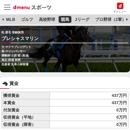
dメニュー
球
MLB
ゴルフ
高校野球
競馬
Jリーグ
プロ野球（2軍）
牝 栗毛 登録抹消
プレシャスマリン
父:サクラプレジデント
母:マリンパンサー
調教師:土田 稔 (美浦)
馬主:西浦 和男
生産者:丸幸小林牧場
賞金
獲得賞金
437万円
本賞金
437万円
付加賞金
0万円
収得賞金（平地）
0万円
収得賞金（障害）
0万円