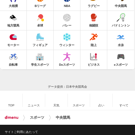
大相撲
Bリーグ
NBA
ラグビー
中央競馬
地方競馬
卓球
バレー
格闘技
バドミントン
モーター
フィギュア
ウィンター
陸上
水泳
自転車
学生スポーツ
Doスポーツ
ビジネス
eスポーツ
データ提供：日本中央競馬会
TOP
ニュース
天気
スポーツ
占い
すべて
スポーツ
中央競馬
サイトご利用にあたって