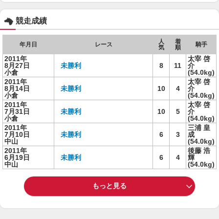
競走成績
人
着
年月日
レース
騎手
気
順
2011年
太宰 啓
8月27日
未勝利
8
11
介
小倉
(54.0kg)
2011年
太宰 啓
8月14日
未勝利
10
4
介
小倉
(54.0kg)
2011年
太宰 啓
7月31日
未勝利
10
5
介
小倉
(54.0kg)
2011年
三浦 皇
7月10日
未勝利
6
3
成
中山
(54.0kg)
2011年
後藤 浩
6月19日
未勝利
6
4
輝
中山
(54.0kg)
もっと見る