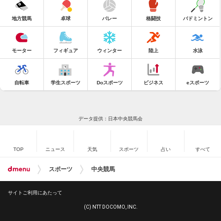
地方競馬
卓球
バレー
格闘技
バドミントン
モーター
フィギュア
ウィンター
陸上
水泳
自転車
学生スポーツ
Doスポーツ
ビジネス
eスポーツ
データ提供：日本中央競馬会
TOP
ニュース
天気
スポーツ
占い
すべて
スポーツ
中央競馬
サイトご利用にあたって
(C) NTT DOCOMO, INC.