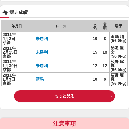
競走成績
人
着
年月日
レース
騎手
気
順
2011年
田嶋 翔
4月2日
未勝利
10
8
(56.0kg)
小倉
2011年
熊沢 重
2月13日
未勝利
15
16
文
京都
(56.0kg)
2011年
荻野 琢
1月30日
未勝利
12
12
真
京都
(56.0kg)
2011年
荻野 琢
1月9日
新馬
10
6
真
京都
(56.0kg)
もっと見る
注意事項