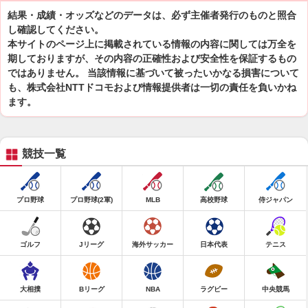
結果・成績・オッズなどのデータは、必ず主催者発行のものと照合
し確認してください。
本サイトのページ上に掲載されている情報の内容に関しては万全を
期しておりますが、その内容の正確性および安全性を保証するもの
ではありません。 当該情報に基づいて被ったいかなる損害について
も、株式会社NTTドコモおよび情報提供者は一切の責任を負いかね
ます。
競技一覧
プロ野球
プロ野球(2軍)
MLB
高校野球
侍ジャパン
ゴルフ
Jリーグ
海外サッカー
日本代表
テニス
大相撲
Bリーグ
NBA
ラグビー
中央競馬