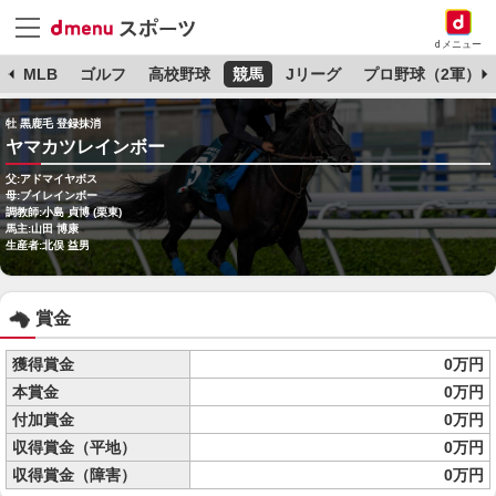
dメニュー
球
MLB
ゴルフ
高校野球
競馬
Jリーグ
プロ野球（2軍）
牡 黒鹿毛 登録抹消
ヤマカツレインボー
父:アドマイヤボス
母:ブイレインボー
調教師:小島 貞博 (栗東)
馬主:山田 博康
生産者:北俣 益男
賞金
獲得賞金
0万円
本賞金
0万円
付加賞金
0万円
収得賞金（平地）
0万円
収得賞金（障害）
0万円