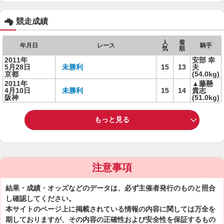
競走成績
人
着
年月日
レース
騎手
気
順
2011年
安部 幸
5月28日
未勝利
15
13
夫
京都
(54.0kg)
2011年
▲藤懸
4月10日
未勝利
15
14
貴志
阪神
(51.0kg)
もっと見る
注意事項
結果・成績・オッズなどのデータは、必ず主催者発行のものと照合
し確認してください。
本サイトのページ上に掲載されている情報の内容に関しては万全を
期しておりますが、その内容の正確性および安全性を保証するもの