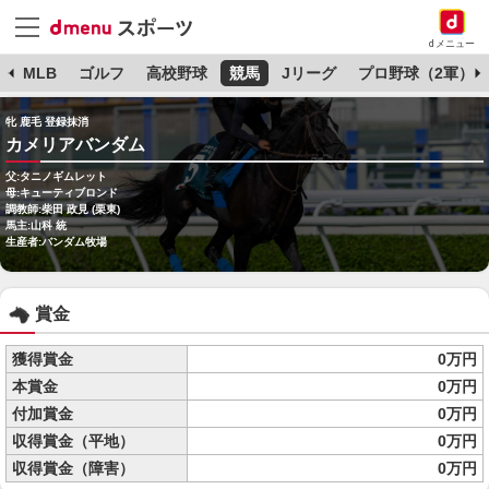
dメニュー
球
MLB
ゴルフ
高校野球
競馬
Jリーグ
プロ野球（2軍）
牝 鹿毛 登録抹消
カメリアバンダム
父:タニノギムレット
母:キューティブロンド
調教師:柴田 政見 (栗東)
馬主:山科 統
生産者:バンダム牧場
賞金
獲得賞金
0万円
本賞金
0万円
付加賞金
0万円
収得賞金（平地）
0万円
収得賞金（障害）
0万円