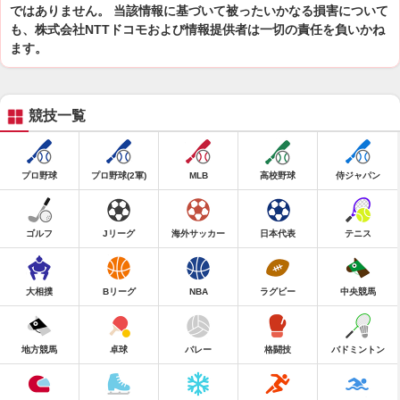
ではありません。 当該情報に基づいて被ったいかなる損害について
も、株式会社NTTドコモおよび情報提供者は一切の責任を負いかね
ます。
競技一覧
プロ野球
プロ野球(2軍)
MLB
高校野球
侍ジャパン
ゴルフ
Jリーグ
海外サッカー
日本代表
テニス
大相撲
Bリーグ
NBA
ラグビー
中央競馬
地方競馬
卓球
バレー
格闘技
バドミントン