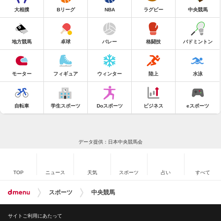
大相撲
Bリーグ
NBA
ラグビー
中央競馬
地方競馬
卓球
バレー
格闘技
バドミントン
モーター
フィギュア
ウィンター
陸上
水泳
自転車
学生スポーツ
Doスポーツ
ビジネス
eスポーツ
データ提供：日本中央競馬会
TOP
ニュース
天気
スポーツ
占い
すべて
スポーツ
中央競馬
サイトご利用にあたって