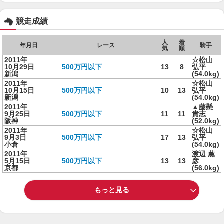
競走成績
人
着
年月日
レース
騎手
気
順
2011年
☆松山
10月29日
500万円以下
13
8
弘平
新潟
(54.0kg)
2011年
☆松山
10月15日
500万円以下
10
13
弘平
新潟
(54.0kg)
2011年
▲藤懸
9月25日
500万円以下
11
11
貴志
阪神
(52.0kg)
2011年
☆松山
9月3日
500万円以下
17
13
弘平
小倉
(54.0kg)
2011年
渡辺 薫
5月15日
500万円以下
13
13
彦
京都
(56.0kg)
もっと見る