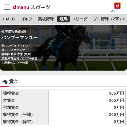
dメニュー
球
MLB
ゴルフ
高校野球
競馬
Jリーグ
プロ野球（2軍）
牡 青鹿毛 登録抹消
バンブーマンユー
父:ソングオブウインド
母:リトミコバンブー
調教師:鈴木 孝志 (栗東)
馬主:有限会社 バンブー牧場
生産者:バンブー牧場
賞金
獲得賞金
905万円
本賞金
905万円
付加賞金
0万円
収得賞金（平地）
200万円
収得賞金（障害）
0万円