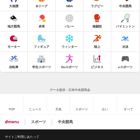
大相撲
Bリーグ
NBA
ラグビー
中央競馬
地方競馬
卓球
バレー
格闘技
バドミントン
モーター
フィギュア
ウィンター
陸上
水泳
自転車
学生スポーツ
Doスポーツ
ビジネス
eスポーツ
データ提供：日本中央競馬会
TOP
ニュース
天気
スポーツ
占い
すべて
スポーツ
中央競馬
サイトご利用にあたって