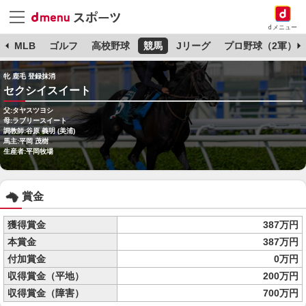
dメニュー
球
MLB
ゴルフ
高校野球
競馬
Jリーグ
プロ野球（2軍）
牝 鹿毛 登録抹消
セクシイスイート
父:タヤスツヨシ
母:ラブリースイート
調教師:谷原 義明 (美浦)
馬主:平岡 茂樹
生産者:平岡牧場
賞金
獲得賞金
387万円
本賞金
387万円
付加賞金
0万円
収得賞金（平地）
200万円
収得賞金（障害）
700万円