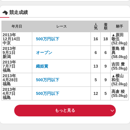
競走成績
人
着
年月日
レース
騎手
気
順
2013年
▲原田
12月14日
500万円以下
16
18
敬伍
中京
(52.0kg)
2013年
蓑島 靖
9月1日
オープン
6
6
典
新潟
(58.0kg)
2013年
吉田 豊
7月7日
織姫賞
13
9
(55.0kg)
福島
2013年
▲横山
4月28日
500万円以下
5
9
和生
福島
(52.0kg)
2013年
高倉 稜
4月7日
500万円以下
12
5
(55.0kg)
福島
もっと見る