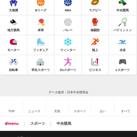
大相撲
Bリーグ
NBA
ラグビー
中央競馬
地方競馬
卓球
バレー
格闘技
バドミントン
モーター
フィギュア
ウィンター
陸上
水泳
自転車
学生スポーツ
Doスポーツ
ビジネス
eスポーツ
データ提供：日本中央競馬会
TOP
ニュース
天気
スポーツ
占い
すべて
スポーツ
中央競馬