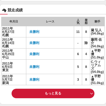
競走成績
人
着
年月日
レース
騎手
気
順
2011年
黛 弘人
8月27日
未勝利
11
8
(54.0kg)
札幌
2011年
藤岡 佑
8月14日
未勝利
-
除
介
札幌
(54.0kg)
2011年
▲平野
6月25日
未勝利
6
4
優
中山
(51.0kg)
C.ウィ
2011年
リアム
6月5日
未勝利
5
8
ズ
東京
(54.0kg)
2011年
▲平野
5月7日
未勝利
3
8
優
新潟
(51.0kg)
もっと見る