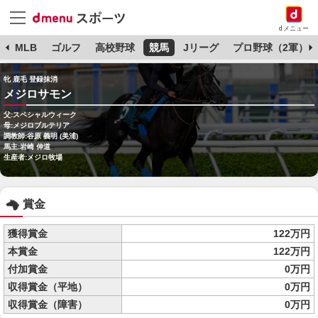
dメニュー
球
MLB
ゴルフ
高校野球
競馬
Jリーグ
プロ野球（2軍）
牝 鹿毛 登録抹消
メジロサモン
父:スペシャルウィーク
母:メジロブルテリア
調教師:谷原 義明 (美浦)
馬主:岩崎 伸道
生産者:メジロ牧場
賞金
獲得賞金
122万円
本賞金
122万円
付加賞金
0万円
収得賞金（平地）
0万円
収得賞金（障害）
0万円