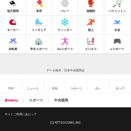
地方競馬
卓球
バレー
格闘技
バドミントン
モーター
フィギュア
ウィンター
陸上
水泳
自転車
学生スポーツ
Doスポーツ
ビジネス
eスポーツ
データ提供：日本中央競馬会
TOP
ニュース
天気
スポーツ
占い
すべて
スポーツ
中央競馬
サイトご利用にあたって
(C) NTT DOCOMO, INC.