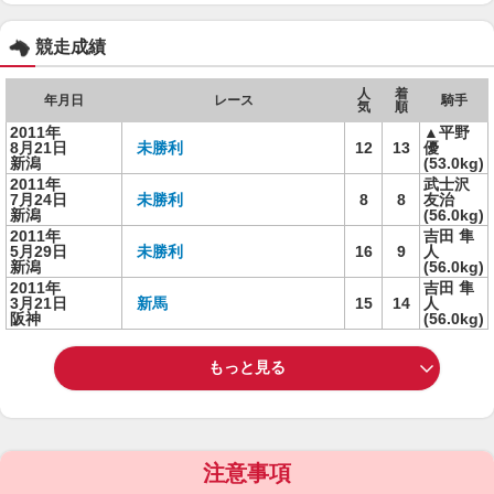
競走成績
人
着
年月日
レース
騎手
気
順
2011年
▲平野
8月21日
未勝利
12
13
優
新潟
(53.0kg)
2011年
武士沢
7月24日
未勝利
8
8
友治
新潟
(56.0kg)
2011年
吉田 隼
5月29日
未勝利
16
9
人
新潟
(56.0kg)
2011年
吉田 隼
3月21日
新馬
15
14
人
阪神
(56.0kg)
もっと見る
注意事項