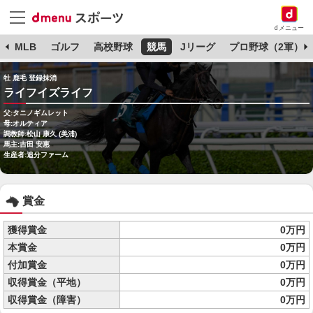
dメニュー
球
MLB
ゴルフ
高校野球
競馬
Jリーグ
プロ野球（2軍）
牡 鹿毛 登録抹消
ライフイズライフ
父:タニノギムレット
母:オルティア
調教師:松山 康久 (美浦)
馬主:吉田 安惠
生産者:追分ファーム
賞金
獲得賞金
0万円
本賞金
0万円
付加賞金
0万円
収得賞金（平地）
0万円
収得賞金（障害）
0万円