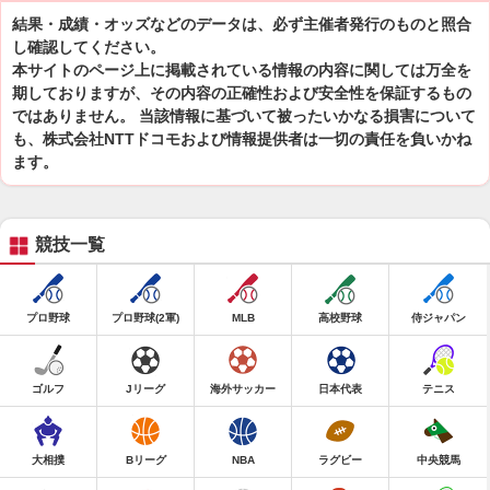
結果・成績・オッズなどのデータは、必ず主催者発行のものと照合
し確認してください。
本サイトのページ上に掲載されている情報の内容に関しては万全を
期しておりますが、その内容の正確性および安全性を保証するもの
ではありません。 当該情報に基づいて被ったいかなる損害について
も、株式会社NTTドコモおよび情報提供者は一切の責任を負いかね
ます。
競技一覧
プロ野球
プロ野球(2軍)
MLB
高校野球
侍ジャパン
ゴルフ
Jリーグ
海外サッカー
日本代表
テニス
大相撲
Bリーグ
NBA
ラグビー
中央競馬