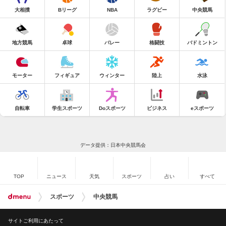
大相撲
Bリーグ
NBA
ラグビー
中央競馬
地方競馬
卓球
バレー
格闘技
バドミントン
モーター
フィギュア
ウィンター
陸上
水泳
自転車
学生スポーツ
Doスポーツ
ビジネス
eスポーツ
データ提供：日本中央競馬会
TOP
ニュース
天気
スポーツ
占い
すべて
スポーツ
中央競馬
サイトご利用にあたって