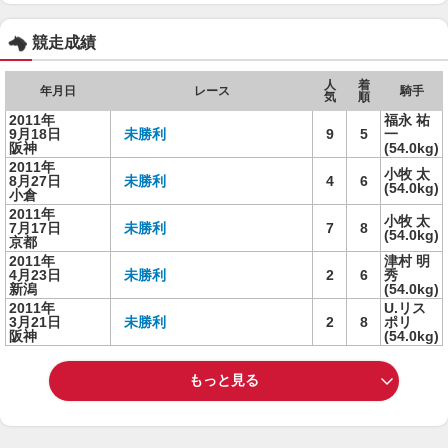
競走成績
人
着
年月日
レース
騎手
気
順
2011年
福永 祐
9月18日
未勝利
9
5
一
阪神
(54.0kg)
2011年
小牧 太
8月27日
未勝利
4
6
(54.0kg)
小倉
2011年
小牧 太
7月17日
未勝利
7
8
(54.0kg)
京都
2011年
津村 明
4月23日
未勝利
2
6
秀
新潟
(54.0kg)
2011年
U.リス
3月21日
未勝利
2
8
ポリ
阪神
(54.0kg)
もっと見る