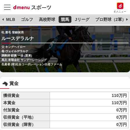
dメニュー
球
MLB
ゴルフ
高校野球
競馬
Jリーグ
プロ野球（2軍）
牝 栗毛 登録抹消
ルースデラルナ
父:キングヘイロー
母:ヴェイルデラルナ
調教師:鮫島 一歩 (栗東)
馬主:有限会社 サンデーレーシング
生産者:(有)社台コーポレーション白老ファーム
賞金
獲得賞金
110万円
本賞金
110万円
付加賞金
0万円
収得賞金（平地）
0万円
収得賞金（障害）
0万円