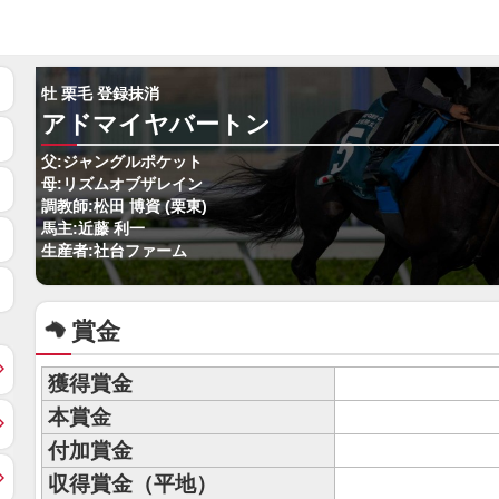
牡 栗毛 登録抹消
アドマイヤバートン
父:ジャングルポケット
母:リズムオブザレイン
調教師:松田 博資 (栗東)
馬主:近藤 利一
生産者:社台ファーム
賞金
獲得賞金
本賞金
付加賞金
収得賞金（平地）