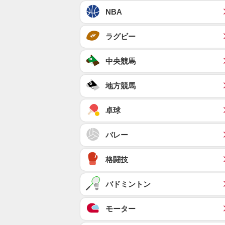
NBA
ラグビー
中央競馬
地方競馬
卓球
バレー
格闘技
バドミントン
モーター