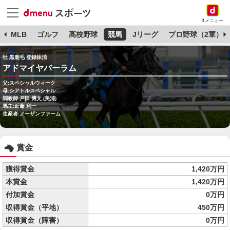
dメニュー
球
MLB
ゴルフ
高校野球
競馬
Jリーグ
プロ野球（2軍）
牡 黒鹿毛 登録抹消
アドマイヤバーラム
父:スペシャルウィーク
母:シアトルスペシャル
調教師:戸田 博文 (美浦)
馬主:近藤 利一
生産者:ノーザンファーム
賞金
獲得賞金
1,420万円
本賞金
1,420万円
付加賞金
0万円
収得賞金（平地）
450万円
収得賞金（障害）
0万円