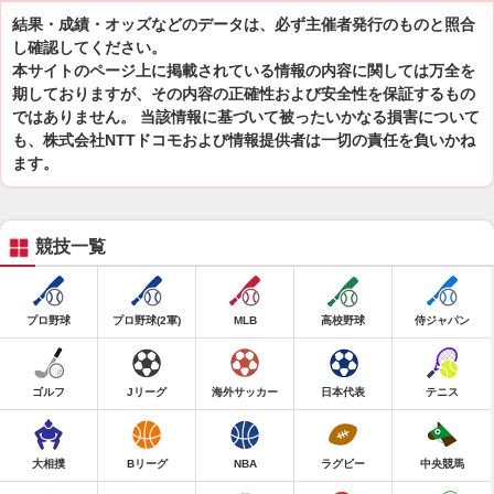
結果・成績・オッズなどのデータは、必ず主催者発行のものと照合
し確認してください。
本サイトのページ上に掲載されている情報の内容に関しては万全を
期しておりますが、その内容の正確性および安全性を保証するもの
ではありません。 当該情報に基づいて被ったいかなる損害について
も、株式会社NTTドコモおよび情報提供者は一切の責任を負いかね
ます。
競技一覧
プロ野球
プロ野球(2軍)
MLB
高校野球
侍ジャパン
ゴルフ
Jリーグ
海外サッカー
日本代表
テニス
大相撲
Bリーグ
NBA
ラグビー
中央競馬