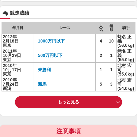
競走成績
人
着
年月日
レース
騎手
気
順
2012年
蛯名 正
2月18日
1000万円以下
4
10
義
東京
(56.0kg)
2011年
蛯名 正
10月29日
500万円以下
2
1
義
東京
(55.0kg)
2010年
北村 宏
10月17日
未勝利
1
1
司
東京
(55.0kg)
2010年
北村 宏
7月24日
新馬
5
3
司
新潟
(54.0kg)
もっと見る
注意事項