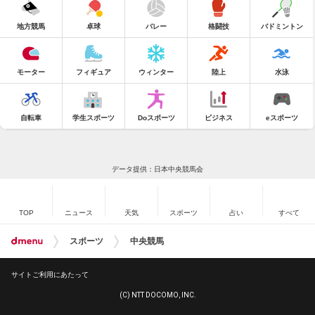
地方競馬
卓球
バレー
格闘技
バドミントン
モーター
フィギュア
ウィンター
陸上
水泳
自転車
学生スポーツ
Doスポーツ
ビジネス
eスポーツ
データ提供：日本中央競馬会
TOP
ニュース
天気
スポーツ
占い
すべて
スポーツ
中央競馬
サイトご利用にあたって
(C) NTT DOCOMO, INC.