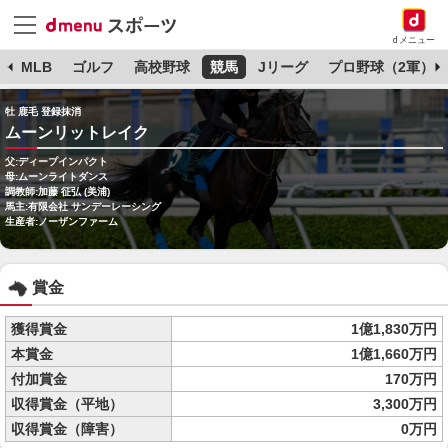
dメニュー
球
MLB
ゴルフ
高校野球
競馬
Jリーグ
プロ野球（2軍）
牡 鹿毛 登録抹消
ムーンリットレイク
父:ディープインパクト
母:ムーンライトダンス
調教師:加藤 征弘 (美浦)
馬主:有限会社 サンデーレーシング
生産者:ノーザンファーム
賞金
獲得賞金
1億1,830万円
本賞金
1億1,660万円
付加賞金
170万円
収得賞金（平地）
3,300万円
収得賞金（障害）
0万円