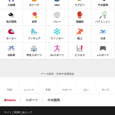
大相撲
Bリーグ
NBA
ラグビー
中央競馬
地方競馬
卓球
バレー
格闘技
バドミントン
モーター
フィギュア
ウィンター
陸上
水泳
自転車
学生スポーツ
Doスポーツ
ビジネス
eスポーツ
データ提供：日本中央競馬会
TOP
ニュース
天気
スポーツ
占い
すべて
スポーツ
中央競馬
サイトご利用にあたって