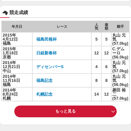
競走成績
人
着
年月日
レース
騎手
気
順
2015年
丸山 元
4月12日
福島民報杯
5
5
気
福島
(57.0kg)
2015年
C.デム
1月18日
日経新春杯
12
12
ーロ
京都
(56.0kg)
2014年
丸山 元
12月21日
ディセンバーS
4
6
気
中山
(57.0kg)
2014年
丸山 元
11月16日
福島記念
8
8
気
福島
(56.0kg)
2014年
菱田 裕
8月24日
札幌記念
14
12
二
札幌
(57.0kg)
もっと見る