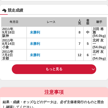
競走成績
人
着
年月日
レース
騎手
気
順
2011年
川田 将
9月18日
未勝利
8
中
雅
阪神
(54.0kg)
2011年
北村 友
8月14日
未勝利
7
5
一
小倉
(54.0kg)
2011年
北村 友
7月2日
未勝利
12
6
一
京都
(54.0kg)
もっと見る
注意事項
結果・成績・オッズなどのデータは、必ず主催者発行のものと照合
し確認してください。