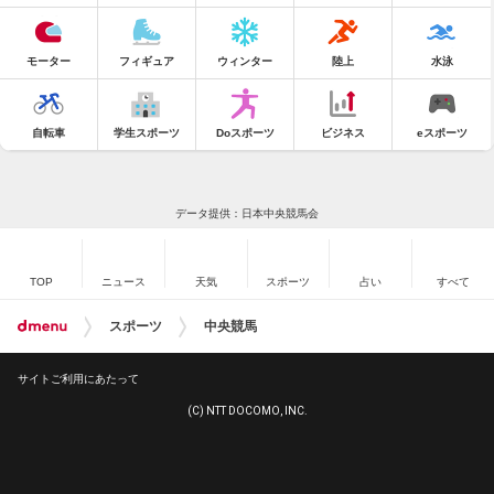
モーター
フィギュア
ウィンター
陸上
水泳
自転車
学生スポーツ
Doスポーツ
ビジネス
eスポーツ
データ提供：日本中央競馬会
TOP
ニュース
天気
スポーツ
占い
すべて
スポーツ
中央競馬
サイトご利用にあたって
(C) NTT DOCOMO, INC.