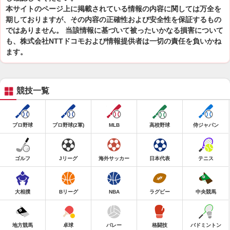
本サイトのページ上に掲載されている情報の内容に関しては万全を
期しておりますが、その内容の正確性および安全性を保証するもの
ではありません。 当該情報に基づいて被ったいかなる損害について
も、株式会社NTTドコモおよび情報提供者は一切の責任を負いかね
ます。
競技一覧
プロ野球
プロ野球(2軍)
MLB
高校野球
侍ジャパン
ゴルフ
Jリーグ
海外サッカー
日本代表
テニス
大相撲
Bリーグ
NBA
ラグビー
中央競馬
地方競馬
卓球
バレー
格闘技
バドミントン