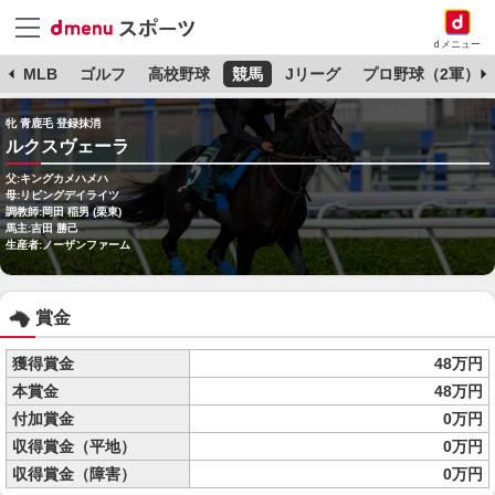
dメニュー
球
MLB
ゴルフ
高校野球
競馬
Jリーグ
プロ野球（2軍）
牝 青鹿毛 登録抹消
ルクスヴェーラ
父:キングカメハメハ
母:リビングデイライツ
調教師:岡田 稲男 (栗東)
馬主:吉田 勝己
生産者:ノーザンファーム
賞金
獲得賞金
48万円
本賞金
48万円
付加賞金
0万円
収得賞金（平地）
0万円
収得賞金（障害）
0万円