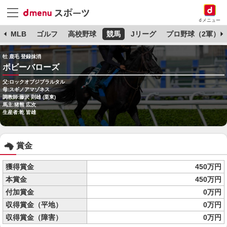
dメニュー
球
MLB
ゴルフ
高校野球
競馬
Jリーグ
プロ野球（2軍）
牡 鹿毛 登録抹消
ボビーバローズ
父:ロックオブジブラルタル
母:スギノアマゾネス
調教師:藤沢 則雄 (栗東)
馬主:猪熊 広次
生産者:乾 皆雄
賞金
獲得賞金
450万円
本賞金
450万円
付加賞金
0万円
収得賞金（平地）
0万円
収得賞金（障害）
0万円