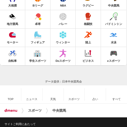
大相撲
Bリーグ
NBA
ラグビー
中央競馬
地方競馬
卓球
バレー
格闘技
バドミントン
モーター
フィギュア
ウィンター
陸上
水泳
自転車
学生スポーツ
Doスポーツ
ビジネス
eスポーツ
データ提供：日本中央競馬会
TOP
ニュース
天気
スポーツ
占い
すべて
スポーツ
中央競馬
サイトご利用にあたって