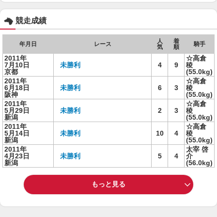
競走成績
人
着
年月日
レース
騎手
気
順
2011年
☆高倉
7月10日
未勝利
4
9
稜
京都
(55.0kg)
2011年
☆高倉
6月18日
未勝利
6
3
稜
阪神
(55.0kg)
2011年
☆高倉
5月29日
未勝利
2
3
稜
新潟
(55.0kg)
2011年
☆高倉
5月14日
未勝利
10
4
稜
新潟
(55.0kg)
2011年
太宰 啓
4月23日
未勝利
5
4
介
新潟
(56.0kg)
もっと見る