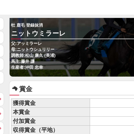
牡 鹿毛 登録抹消
ニットウミラーレ
父:アッミラーレ
母:ニットウシュリリー
調教師:松山 康久 (美浦)
馬主:藤井 謙
生産者:沖田 忠幸
賞金
獲得賞金
本賞金
付加賞金
収得賞金（平地）