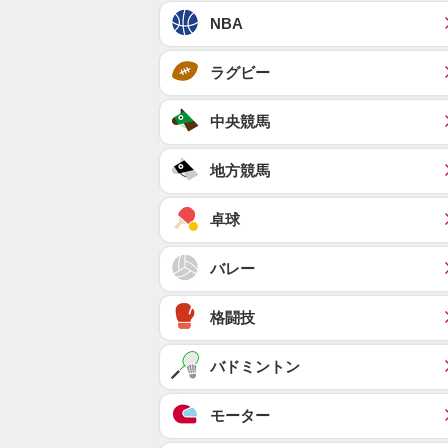
NBA
ラグビー
中央競馬
地方競馬
卓球
バレー
格闘技
バドミントン
モーター