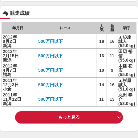
競走成績
人
着
年月日
レース
騎手
気
順
2012年
▲杉原
9月2日
500万円以下
16
16
誠人
新潟
(52.0kg)
2012年
田辺 裕
7月15日
500万円以下
16
11
信
新潟
(55.0kg)
2012年
木幡 初
4月7日
500万円以下
10
9
広
福島
(55.0kg)
2011年
▲杉原
12月3日
500万円以下
14
16
誠人
小倉
(51.0kg)
2011年
丸田 恭
11月12日
500万円以下
11
13
介
新潟
(53.0kg)
もっと見る