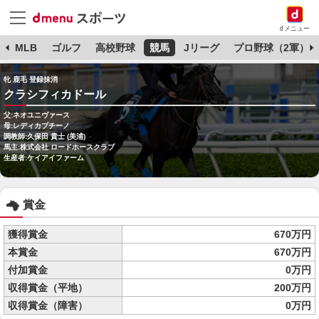
dメニュー
球
MLB
ゴルフ
高校野球
競馬
Jリーグ
プロ野球（2軍）
牝 鹿毛 登録抹消
クラシフィカドール
父:ネオユニヴァース
母:レディカプチーノ
調教師:久保田 貴士 (美浦)
馬主:株式会社 ロードホースクラブ
生産者:ケイアイファーム
賞金
獲得賞金
670万円
本賞金
670万円
付加賞金
0万円
収得賞金（平地）
200万円
収得賞金（障害）
0万円