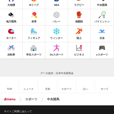
大相撲
Bリーグ
NBA
ラグビー
中央競馬
地方競馬
卓球
バレー
格闘技
バドミントン
モーター
フィギュア
ウィンター
陸上
水泳
自転車
学生スポーツ
Doスポーツ
ビジネス
eスポーツ
データ提供：日本中央競馬会
TOP
ニュース
天気
スポーツ
占い
すべて
スポーツ
中央競馬
サイトご利用にあたって