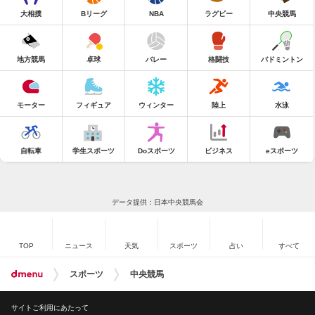
大相撲
Bリーグ
NBA
ラグビー
中央競馬
地方競馬
卓球
バレー
格闘技
バドミントン
モーター
フィギュア
ウィンター
陸上
水泳
自転車
学生スポーツ
Doスポーツ
ビジネス
eスポーツ
データ提供：日本中央競馬会
TOP
ニュース
天気
スポーツ
占い
すべて
スポーツ
中央競馬
サイトご利用にあたって