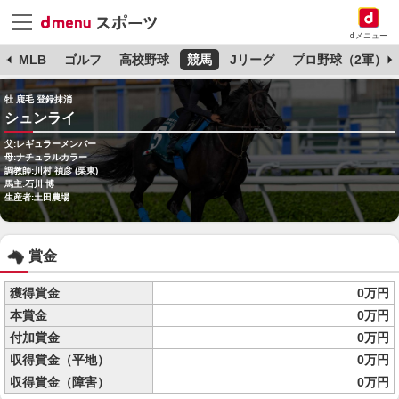
dメニュー
球
MLB
ゴルフ
高校野球
競馬
Jリーグ
プロ野球（2軍）
牡 鹿毛 登録抹消
シュンライ
父:レギュラーメンバー
母:ナチュラルカラー
調教師:川村 禎彦 (栗東)
馬主:石川 博
生産者:土田農場
賞金
獲得賞金
0万円
本賞金
0万円
付加賞金
0万円
収得賞金（平地）
0万円
収得賞金（障害）
0万円