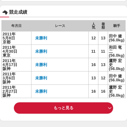
競走成績
人
着
年月日
レース
騎手
気
順
2011年
田中 健
5月8日
未勝利
12
13
(56.0kg)
京都
2011年
和田 竜
4月30日
未勝利
11
11
二
東京
(56.0kg)
2011年
鷹野 宏
4月17日
未勝利
16
13
史
阪神
(56.0kg)
2011年
田中 健
3月6日
未勝利
13
12
(56.0kg)
阪神
2011年
鷹野 宏
2月27日
未勝利
16
16
史
阪神
(56.0kg)
もっと見る