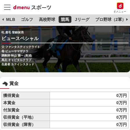
dメニュー
球
MLB
ゴルフ
高校野球
競馬
Jリーグ
プロ野球（2軍）
牝 鹿毛 登録抹消
ビュースペシャル
父:ファンタスティックライト
母:ビューヤマザクラ
調教師:秋山 雅一 (美浦)
馬主:キャピタルクラブ
生産者:カナイシスタッド
賞金
獲得賞金
0万円
本賞金
0万円
付加賞金
0万円
収得賞金（平地）
0万円
収得賞金（障害）
0万円