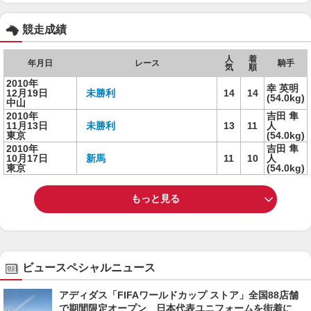
競走成績
人
着
年月日
レース
騎手
気
順
2010年
幸 英明
12月19日
未勝利
14
14
(54.0kg)
中山
2010年
吉田 隼
11月13日
未勝利
13
11
人
東京
(54.0kg)
2010年
吉田 隼
10月17日
新馬
11
10
人
東京
(54.0kg)
もっと見る
ビュースペシャルニュース
アディダス「FIFAワールドカップ ストア」全国88店舗
で期間限定オープン 日本代表ユニフォームを街着に