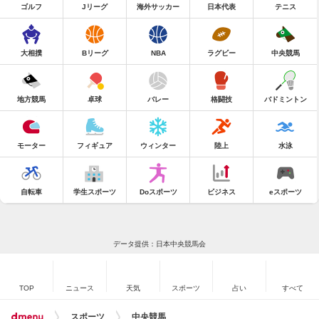
ゴルフ
Jリーグ
海外サッカー
日本代表
テニス
大相撲
Bリーグ
NBA
ラグビー
中央競馬
地方競馬
卓球
バレー
格闘技
バドミントン
モーター
フィギュア
ウィンター
陸上
水泳
自転車
学生スポーツ
Doスポーツ
ビジネス
eスポーツ
データ提供：日本中央競馬会
TOP
ニュース
天気
スポーツ
占い
すべて
スポーツ
中央競馬