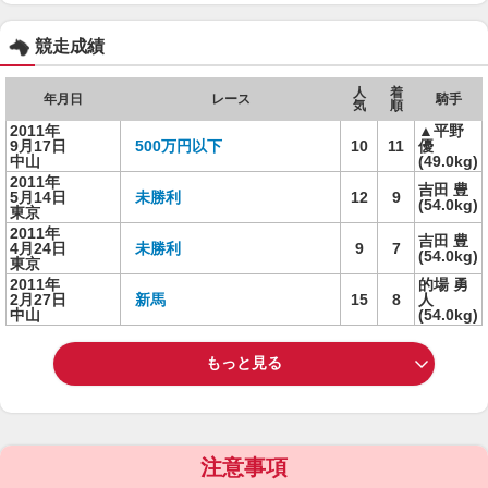
競走成績
人
着
年月日
レース
騎手
気
順
2011年
▲平野
9月17日
500万円以下
10
11
優
中山
(49.0kg)
2011年
吉田 豊
5月14日
未勝利
12
9
(54.0kg)
東京
2011年
吉田 豊
4月24日
未勝利
9
7
(54.0kg)
東京
2011年
的場 勇
2月27日
新馬
15
8
人
中山
(54.0kg)
もっと見る
注意事項