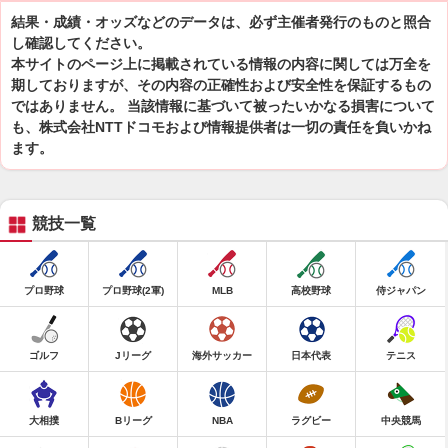
結果・成績・オッズなどのデータは、必ず主催者発行のものと照合
し確認してください。
本サイトのページ上に掲載されている情報の内容に関しては万全を
期しておりますが、その内容の正確性および安全性を保証するもの
ではありません。 当該情報に基づいて被ったいかなる損害について
も、株式会社NTTドコモおよび情報提供者は一切の責任を負いかね
ます。
競技一覧
プロ野球
プロ野球(2軍)
MLB
高校野球
侍ジャパン
ゴルフ
Jリーグ
海外サッカー
日本代表
テニス
大相撲
Bリーグ
NBA
ラグビー
中央競馬