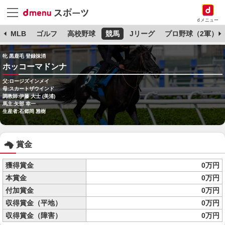
dメニュー
球
MLB
ゴルフ
高校野球
競馬
Jリーグ
プロ野球（2軍）
牝 黒鹿毛 登録抹消
ホッコーマドンナ
父:ロージズインメイ
母:スカートザウインド
調教師:伊藤 大士 (美浦)
馬主:矢部 幸一
生産者:石郷岡 雅樹
賞金
獲得賞金
0万円
本賞金
0万円
付加賞金
0万円
収得賞金（平地）
0万円
収得賞金（障害）
0万円