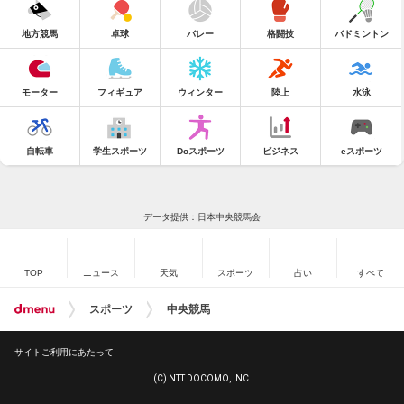
地方競馬
卓球
バレー
格闘技
バドミントン
モーター
フィギュア
ウィンター
陸上
水泳
自転車
学生スポーツ
Doスポーツ
ビジネス
eスポーツ
データ提供：日本中央競馬会
TOP
ニュース
天気
スポーツ
占い
すべて
スポーツ
中央競馬
サイトご利用にあたって
(C) NTT DOCOMO, INC.