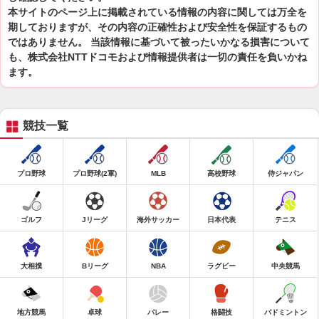
本サイトのページ上に掲載されている情報の内容に関しては万全を
期しておりますが、その内容の正確性および安全性を保証するもの
ではありません。 当該情報に基づいて被ったいかなる損害について
も、株式会社NTTドコモおよび情報提供者は一切の責任を負いかね
ます。
競技一覧
プロ野球
プロ野球(2軍)
MLB
高校野球
侍ジャパン
ゴルフ
Jリーグ
海外サッカー
日本代表
テニス
大相撲
Bリーグ
NBA
ラグビー
中央競馬
地方競馬
卓球
バレー
格闘技
バドミントン