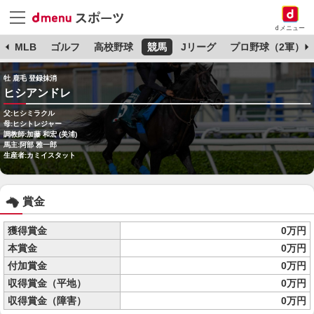
dメニュー
球
MLB
ゴルフ
高校野球
競馬
Jリーグ
プロ野球（2軍）
牡 鹿毛 登録抹消
ヒシアンドレ
父:ヒシミラクル
母:ヒシトレジャー
調教師:加藤 和宏 (美浦)
馬主:阿部 雅一郎
生産者:カミイスタット
賞金
獲得賞金
0万円
本賞金
0万円
付加賞金
0万円
収得賞金（平地）
0万円
収得賞金（障害）
0万円