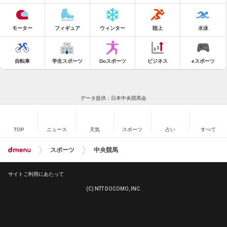
モーター
フィギュア
ウィンター
陸上
水泳
自転車
学生スポーツ
Doスポーツ
ビジネス
eスポーツ
データ提供：日本中央競馬会
TOP
ニュース
天気
スポーツ
占い
すべて
スポーツ
中央競馬
サイトご利用にあたって
(C) NTT DOCOMO, INC.