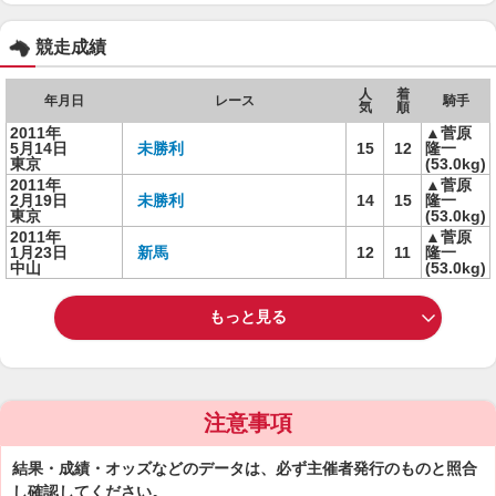
競走成績
人
着
年月日
レース
騎手
気
順
2011年
▲菅原
5月14日
未勝利
15
12
隆一
東京
(53.0kg)
2011年
▲菅原
2月19日
未勝利
14
15
隆一
東京
(53.0kg)
2011年
▲菅原
1月23日
新馬
12
11
隆一
中山
(53.0kg)
もっと見る
注意事項
結果・成績・オッズなどのデータは、必ず主催者発行のものと照合
し確認してください。