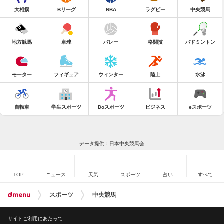
大相撲
Bリーグ
NBA
ラグビー
中央競馬
地方競馬
卓球
バレー
格闘技
バドミントン
モーター
フィギュア
ウィンター
陸上
水泳
自転車
学生スポーツ
Doスポーツ
ビジネス
eスポーツ
データ提供：日本中央競馬会
TOP
ニュース
天気
スポーツ
占い
すべて
スポーツ
中央競馬
サイトご利用にあたって