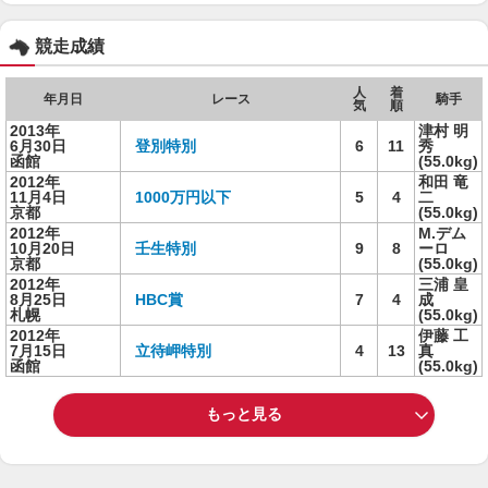
競走成績
人
着
年月日
レース
騎手
気
順
2013年
津村 明
6月30日
登別特別
6
11
秀
函館
(55.0kg)
2012年
和田 竜
11月4日
1000万円以下
5
4
二
京都
(55.0kg)
2012年
M.デム
10月20日
壬生特別
9
8
ーロ
京都
(55.0kg)
2012年
三浦 皇
8月25日
HBC賞
7
4
成
札幌
(55.0kg)
2012年
伊藤 工
7月15日
立待岬特別
4
13
真
函館
(55.0kg)
もっと見る