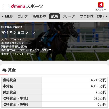
dメニュー
球
MLB
ゴルフ
高校野球
競馬
Jリーグ
プロ野球（2軍）
牝 青鹿毛 登録抹消
マイネショコラーデ
父:ロージズインメイ
母:コスモヴァレンチ
調教師:吉田 直弘 (栗東)
馬主:株式会社 サラブレッドクラブ・ラフィアン
生産者:ビッグレッドファーム
賞金
獲得賞金
4,215万円
本賞金
4,190万円
付加賞金
25万円
収得賞金（平地）
525万円
収得賞金（障害）
0万円