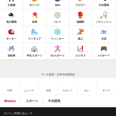
大相撲
Bリーグ
NBA
ラグビー
中央競馬
地方競馬
卓球
バレー
格闘技
バドミントン
モーター
フィギュア
ウィンター
陸上
水泳
自転車
学生スポーツ
Doスポーツ
ビジネス
eスポーツ
データ提供：日本中央競馬会
TOP
ニュース
天気
スポーツ
占い
すべて
スポーツ
中央競馬
サイトご利用にあたって