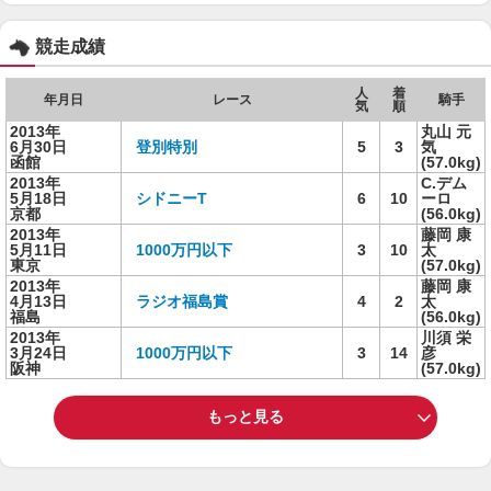
競走成績
人
着
年月日
レース
騎手
気
順
2013年
丸山 元
6月30日
登別特別
5
3
気
函館
(57.0kg)
2013年
C.デム
5月18日
シドニーT
6
10
ーロ
京都
(56.0kg)
2013年
藤岡 康
5月11日
1000万円以下
3
10
太
東京
(57.0kg)
2013年
藤岡 康
4月13日
ラジオ福島賞
4
2
太
福島
(56.0kg)
2013年
川須 栄
3月24日
1000万円以下
3
14
彦
阪神
(57.0kg)
もっと見る