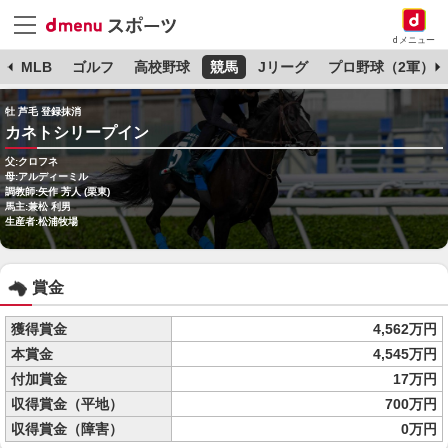
dメニュー
球
MLB
ゴルフ
高校野球
競馬
Jリーグ
プロ野球（2軍）
牡 芦毛 登録抹消
カネトシリープイン
父:クロフネ
母:アルディーミル
調教師:矢作 芳人 (栗東)
馬主:兼松 利男
生産者:松浦牧場
賞金
獲得賞金
4,562万円
本賞金
4,545万円
付加賞金
17万円
収得賞金（平地）
700万円
収得賞金（障害）
0万円