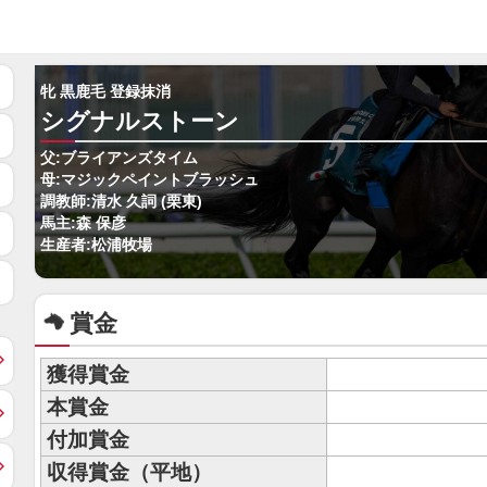
牝 黒鹿毛 登録抹消
シグナルストーン
父:ブライアンズタイム
母:マジックペイントブラッシュ
調教師:清水 久詞 (栗東)
馬主:森 保彦
生産者:松浦牧場
賞金
獲得賞金
本賞金
付加賞金
収得賞金（平地）