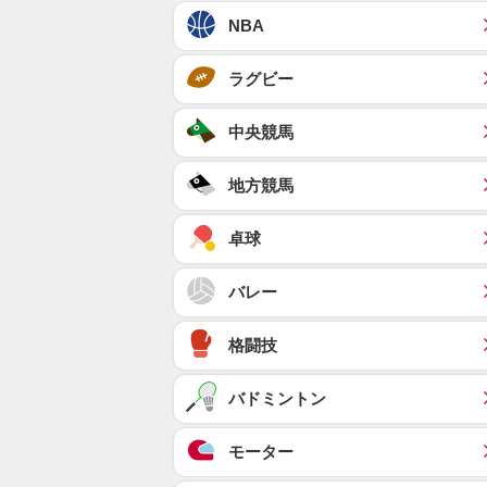
NBA
ラグビー
中央競馬
地方競馬
卓球
バレー
格闘技
バドミントン
モーター