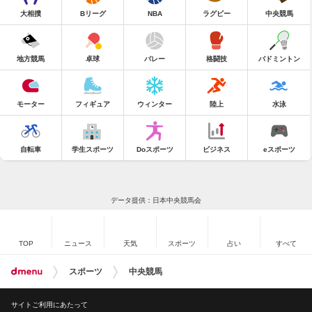
大相撲
Bリーグ
NBA
ラグビー
中央競馬
地方競馬
卓球
バレー
格闘技
バドミントン
モーター
フィギュア
ウィンター
陸上
水泳
自転車
学生スポーツ
Doスポーツ
ビジネス
eスポーツ
データ提供：日本中央競馬会
TOP
ニュース
天気
スポーツ
占い
すべて
スポーツ
中央競馬
サイトご利用にあたって