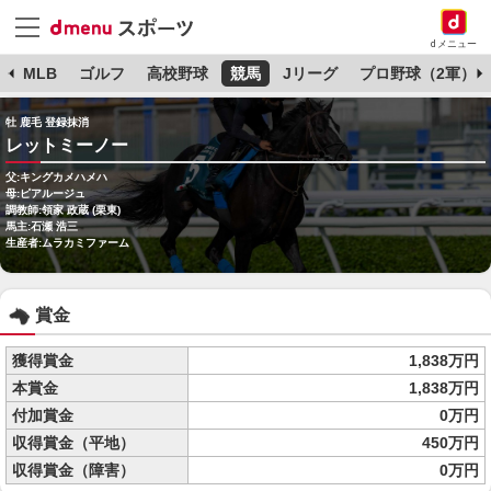
dメニュー
球
MLB
ゴルフ
高校野球
競馬
Jリーグ
プロ野球（2軍）
牡 鹿毛 登録抹消
レットミーノー
父:キングカメハメハ
母:ピアルージュ
調教師:領家 政蔵 (栗東)
馬主:石瀬 浩三
生産者:ムラカミファーム
賞金
獲得賞金
1,838万円
本賞金
1,838万円
付加賞金
0万円
収得賞金（平地）
450万円
収得賞金（障害）
0万円