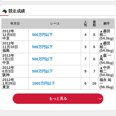
競走成績
人
着
年月日
レース
騎手
気
順
2012年
▲菱田
12月8日
500万円以下
4
8
裕二
中京
(54.0kg)
2012年
▲菱田
11月10日
500万円以下
3
6
裕二
福島
(54.0kg)
2012年
▲森 一
7月1日
500万円以下
7
6
馬
中京
(54.0kg)
2012年
▲中井
6月3日
500万円以下
9
7
裕二
阪神
(54.0kg)
2012年
福永 祐
1月29日
1000万円以下
6
16
一
東京
(56.0kg)
もっと見る