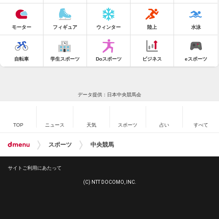
モーター
フィギュア
ウィンター
陸上
水泳
自転車
学生スポーツ
Doスポーツ
ビジネス
eスポーツ
データ提供：日本中央競馬会
TOP
ニュース
天気
スポーツ
占い
すべて
スポーツ
中央競馬
サイトご利用にあたって
(C) NTT DOCOMO, INC.