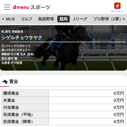
dメニュー
球
MLB
ゴルフ
高校野球
競馬
Jリーグ
プロ野球（2軍）
牝 栗毛 登録抹消
シゲルチョウサヤク
父:ジャングルポケット
母:パラダイスチェリー
調教師:五十嵐 忠男 (栗東)
馬主:森中 蕃
生産者:戸川牧場
賞金
獲得賞金
0万円
本賞金
0万円
付加賞金
0万円
収得賞金（平地）
0万円
収得賞金（障害）
0万円