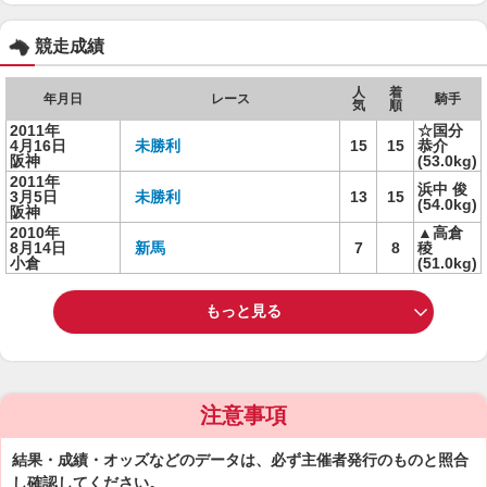
競走成績
人
着
年月日
レース
騎手
気
順
2011年
☆国分
4月16日
未勝利
15
15
恭介
阪神
(53.0kg)
2011年
浜中 俊
3月5日
未勝利
13
15
(54.0kg)
阪神
2010年
▲高倉
8月14日
新馬
7
8
稜
小倉
(51.0kg)
もっと見る
注意事項
結果・成績・オッズなどのデータは、必ず主催者発行のものと照合
し確認してください。