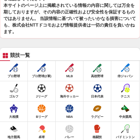
本サイトのページ上に掲載されている情報の内容に関しては万全を
期しておりますが、その内容の正確性および安全性を保証するもの
ではありません。 当該情報に基づいて被ったいかなる損害について
も、株式会社NTTドコモおよび情報提供者は一切の責任を負いかね
ます。
競技一覧
プロ野球
プロ野球(2軍)
MLB
高校野球
侍ジャパン
ゴルフ
Jリーグ
海外サッカー
日本代表
テニス
大相撲
Bリーグ
NBA
ラグビー
中央競馬
地方競馬
卓球
バレー
格闘技
バドミントン