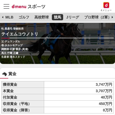
dメニュー
球
MLB
ゴルフ
高校野球
競馬
Jリーグ
プロ野球（2軍）
牝 黒鹿毛 登録抹消
テイエムコウノトリ
父:デュランダル
母:タカトモアップ
調教師:石栗 龍彦 (美浦)
馬主:竹園 正繼
生産者:清水スタッド
賞金
獲得賞金
3,747万円
本賞金
3,707万円
付加賞金
40万円
収得賞金（平地）
450万円
収得賞金（障害）
0万円