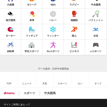
大相撲
Bリーグ
NBA
ラグビー
中央競馬
地方競馬
卓球
バレー
格闘技
バドミントン
モーター
フィギュア
ウィンター
陸上
水泳
自転車
学生スポーツ
Doスポーツ
ビジネス
eスポーツ
データ提供：日本中央競馬会
TOP
ニュース
天気
スポーツ
占い
すべて
スポーツ
中央競馬
サイトご利用にあたって