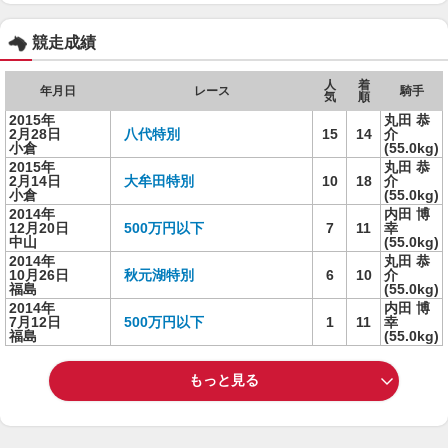
競走成績
人
着
年月日
レース
騎手
気
順
2015年
丸田 恭
2月28日
八代特別
15
14
介
小倉
(55.0kg)
2015年
丸田 恭
2月14日
大牟田特別
10
18
介
小倉
(55.0kg)
2014年
内田 博
12月20日
500万円以下
7
11
幸
中山
(55.0kg)
2014年
丸田 恭
10月26日
秋元湖特別
6
10
介
福島
(55.0kg)
2014年
内田 博
7月12日
500万円以下
1
11
幸
福島
(55.0kg)
もっと見る