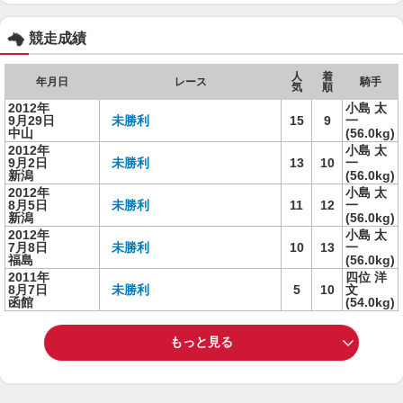
競走成績
人
着
年月日
レース
騎手
気
順
2012年
小島 太
9月29日
未勝利
15
9
一
中山
(56.0kg)
2012年
小島 太
9月2日
未勝利
13
10
一
新潟
(56.0kg)
2012年
小島 太
8月5日
未勝利
11
12
一
新潟
(56.0kg)
2012年
小島 太
7月8日
未勝利
10
13
一
福島
(56.0kg)
2011年
四位 洋
8月7日
未勝利
5
10
文
函館
(54.0kg)
もっと見る