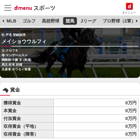
dメニュー
球
MLB
ゴルフ
高校野球
競馬
Jリーグ
プロ野球（2軍）
牡 芦毛 登録抹消
メイショウウルフィ
父:クロフネ
母:マンデームスメ
調教師:小島 太 (美浦)
馬主:松本 好雄
生産者:ホウセイ牧場
賞金
獲得賞金
0万円
本賞金
0万円
付加賞金
0万円
収得賞金（平地）
0万円
収得賞金（障害）
0万円