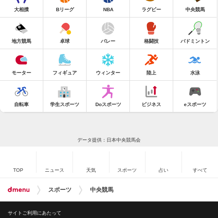
大相撲
Bリーグ
NBA
ラグビー
中央競馬
地方競馬
卓球
バレー
格闘技
バドミントン
モーター
フィギュア
ウィンター
陸上
水泳
自転車
学生スポーツ
Doスポーツ
ビジネス
eスポーツ
データ提供：日本中央競馬会
TOP
ニュース
天気
スポーツ
占い
すべて
スポーツ
中央競馬
サイトご利用にあたって