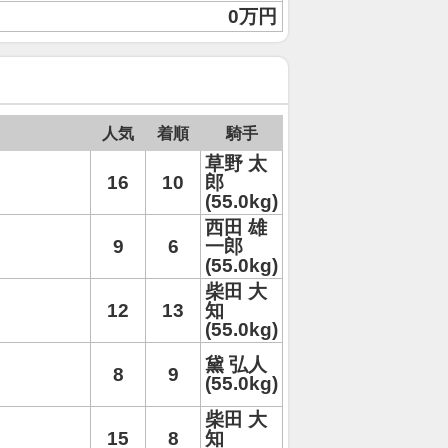
0万円
人気
着順
騎手
草野 太
16
10
郎
(55.0kg)
西田 雄
9
6
一郎
(55.0kg)
柴田 大
12
13
知
(55.0kg)
黛 弘人
8
9
(55.0kg)
柴田 大
15
8
知