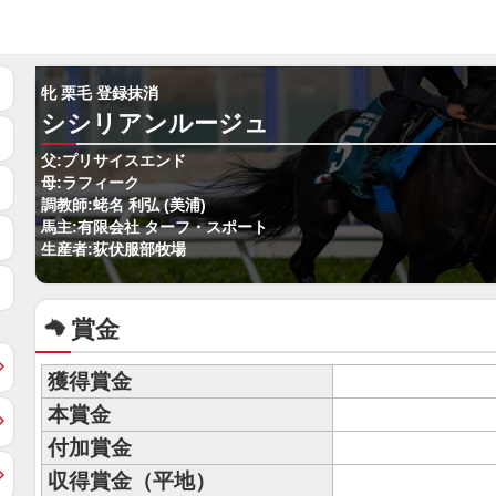
牝 栗毛 登録抹消
シシリアンルージュ
父:プリサイスエンド
母:ラフィーク
調教師:蛯名 利弘 (美浦)
馬主:有限会社 ターフ・スポート
生産者:荻伏服部牧場
賞金
獲得賞金
本賞金
付加賞金
収得賞金（平地）