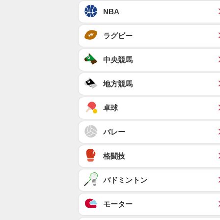
NBA
ラグビー
中央競馬
地方競馬
卓球
バレー
格闘技
バドミントン
モーター