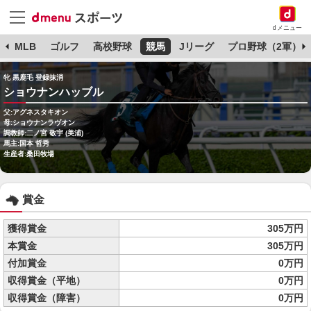
dメニュー
球
MLB
ゴルフ
高校野球
競馬
Jリーグ
プロ野球（2軍）
牝 黒鹿毛 登録抹消
ショウナンハッブル
父:アグネスタキオン
母:ショウナンラヴオン
調教師:二ノ宮 敬宇 (美浦)
馬主:国本 哲秀
生産者:桑田牧場
賞金
獲得賞金
305万円
本賞金
305万円
付加賞金
0万円
収得賞金（平地）
0万円
収得賞金（障害）
0万円