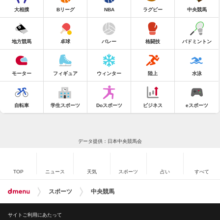
大相撲
Bリーグ
NBA
ラグビー
中央競馬
地方競馬
卓球
バレー
格闘技
バドミントン
モーター
フィギュア
ウィンター
陸上
水泳
自転車
学生スポーツ
Doスポーツ
ビジネス
eスポーツ
データ提供：日本中央競馬会
TOP
ニュース
天気
スポーツ
占い
すべて
スポーツ
中央競馬
サイトご利用にあたって