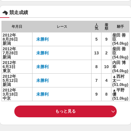
競走成績
人
着
年月日
レース
騎手
気
順
2012年
柴田 善
8月26日
未勝利
5
9
臣
新潟
(54.0kg)
2012年
柴田 善
7月28日
未勝利
13
2
臣
新潟
(54.0kg)
2012年
内田 博
6月3日
未勝利
8
10
幸
東京
(54.0kg)
2012年
▲西村
5月12日
未勝利
7
4
太一
新潟
(51.0kg)
2012年
▲平野
3月18日
未勝利
9
8
優
中京
(51.0kg)
もっと見る