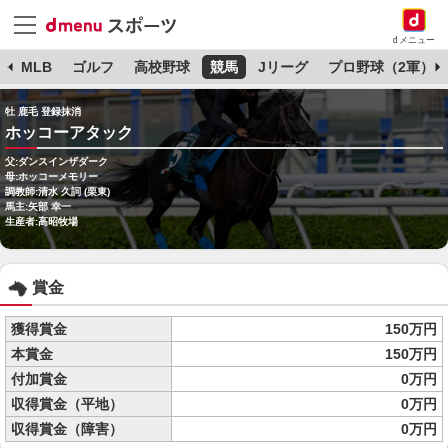
dメニュー
球
MLB
ゴルフ
高校野球
競馬
Jリーグ
プロ野球（2軍）
牡 鹿毛 登録抹消
ホッコーアタック
父:ダンスインザダーク
母:ホッコーメモリー
調教師:清水 久詞 (栗東)
馬主:矢部 幸一
生産者:高昭牧場
賞金
獲得賞金
150万円
本賞金
150万円
付加賞金
0万円
収得賞金（平地）
0万円
収得賞金（障害）
0万円