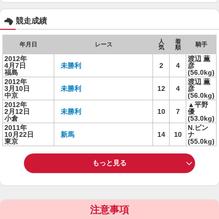
競走成績
人
着
年月日
レース
騎手
気
順
2012年
渡辺 薫
4月7日
未勝利
2
4
彦
福島
(56.0kg)
2012年
渡辺 薫
3月10日
未勝利
12
4
彦
中京
(56.0kg)
2012年
▲平野
2月12日
未勝利
10
7
優
小倉
(53.0kg)
2011年
N.ピン
10月22日
新馬
14
10
ナ
東京
(55.0kg)
もっと見る
注意事項