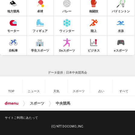
地方競馬
卓球
バレー
格闘技
バドミントン
モーター
フィギュア
ウィンター
陸上
水泳
自転車
学生スポーツ
Doスポーツ
ビジネス
eスポーツ
データ提供：日本中央競馬会
TOP
ニュース
天気
スポーツ
占い
すべて
スポーツ
中央競馬
サイトご利用にあたって
(C) NTT DOCOMO, INC.