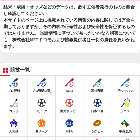
結果・成績・オッズなどのデータは、必ず主催者発行のものと照合
し確認してください。
本サイトのページ上に掲載されている情報の内容に関しては万全を
期しておりますが、その内容の正確性および安全性を保証するもの
ではありません。 当該情報に基づいて被ったいかなる損害について
も、株式会社NTTドコモおよび情報提供者は一切の責任を負いかね
ます。
競技一覧
プロ野球
プロ野球(2軍)
MLB
高校野球
侍ジャパン
ゴルフ
Jリーグ
海外サッカー
日本代表
テニス
大相撲
Bリーグ
NBA
ラグビー
中央競馬