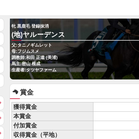
牝 黒鹿毛 登録抹消
(地)ヤルーデンス
父:タニノギムレット
母:フジムスメ
調教師:和田 正道 (美浦)
馬主:密山 根成
生産者:タツヤファーム
賞金
獲得賞金
本賞金
付加賞金
収得賞金（平地）