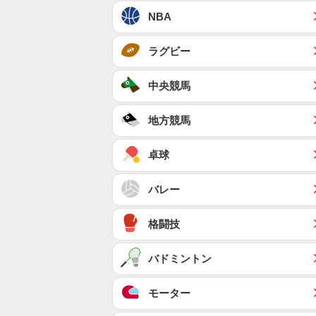
NBA
ラグビー
中央競馬
地方競馬
卓球
バレー
格闘技
バドミントン
モーター