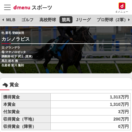
dメニュー
球
MLB
ゴルフ
高校野球
競馬
Jリーグ
プロ野球（2軍）
牝 栗毛 登録抹消
カシノラピス
父:グランデラ
母:マヤノロゼッタ
調教師:松下 武士 (栗東)
馬主:柏木 務
生産者:前川 隆則
賞金
獲得賞金
1,313万円
本賞金
1,310万円
付加賞金
3万円
収得賞金（平地）
200万円
収得賞金（障害）
0万円