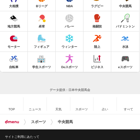
大相撲
Bリーグ
NBA
ラグビー
中央競馬
地方競馬
卓球
バレー
格闘技
バドミントン
モーター
フィギュア
ウィンター
陸上
水泳
自転車
学生スポーツ
Doスポーツ
ビジネス
eスポーツ
データ提供：日本中央競馬会
TOP
ニュース
天気
スポーツ
占い
すべて
スポーツ
中央競馬
サイトご利用にあたって