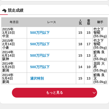
競走成績
人
着
年月日
レース
騎手
気
順
2015年
竹之下
3月15日
500万円以下
15
15
智昭
中京
(55.0kg)
2015年
竹之下
2月14日
500万円以下
18
17
智昭
小倉
(55.0kg)
2014年
鮫島 良
6月14日
500万円以下
15
13
太
阪神
(55.0kg)
2014年
花田 大
5月25日
500万円以下
14
10
昂
新潟
(55.0kg)
2014年
鮫島 良
5月4日
湯沢特別
15
13
太
新潟
(55.0kg)
もっと見る